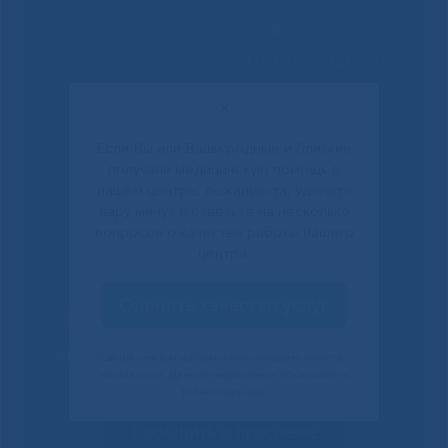
Решаем вместе
✕
Если Вы или Ваши родные и близкие
получали медицинскую помощь в
нашем центре, пожалуйста, уделите
пару минут и ответьте на несколько
вопросов о качестве работы нашего
центра.
Оценить качество услуг
Не смогли записаться к
врачу?
Своим ответом вы помогаете улучшить качество
наших услуг. Данное уведомление показывается
только один раз.
Сообщить о проблеме