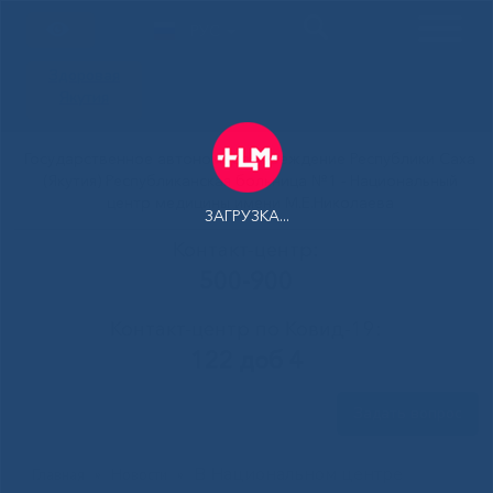
РУС
Здоровая
Якутия
Государственное автономное учреждение Республики Саха
(Якутия) Республиканская больница №1 - Национальный
центр медицины имени М.Е.Николаева
ЗАГРУЗКА...
Контакт-центр:
500-900
Контакт-центр по Ковид-19:
122 доб 4
Задать вопрос
В Национальном центре
Главная
»
Новости
»