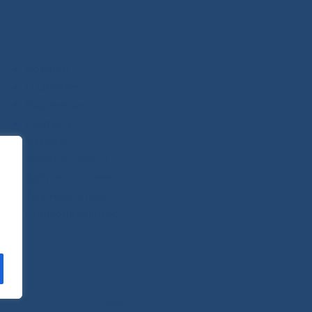
Новости
О Центре
Пациентам
Контакты
Отзывы
Платные услуги
Вопросы и ответы
Телемедицина
Стопкоронавирус
САЙТ СОЗДАН:
ООО "ЭЙФОС"
. ИНФОРМАЦИОННЫЕ ТЕХНОЛОГИИ