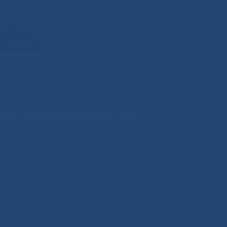
иния Министерства здравоохранения РС(Я)
200-0-200