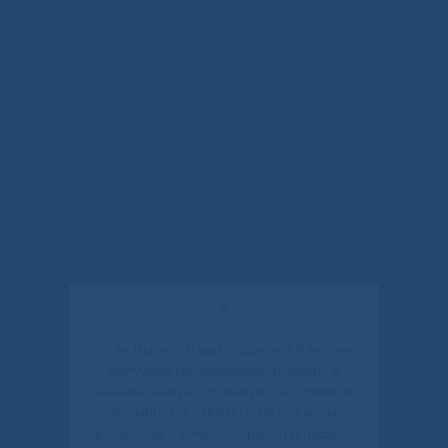
✕
Если Вы или Ваши родные и близкие
получали медицинскую помощь в
нашем центре, пожалуйста, уделите
пару минут и ответьте на несколько
вопросов о качестве работы нашего