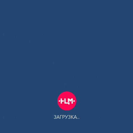
РУС
 Республики Саха (Якутия)
альный центр медицины
Контакт-центр:
500-900
Контакт-центр по Ковид-19:
122 доб 4
ЗАГРУЗКА...
АМ
ПЛАТНЫЕ УСЛУГИ
ТЕЛЕМЕДИЦИНА
ЦЕНТР КОМПЕТ
ины прошел конкурс «Битва хоров: Во имя Победы»
»
IM