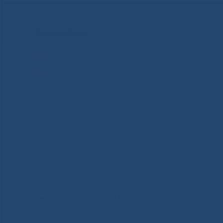
Для слабовидящих
Здоровая Якутия
Государственное автономное учреждение
Республиканская больница №1 - Национ
имени М.Е.Николаева
НОВОСТИ
ЦЕНТР
НОКОУ
ПАЦИЕНТ
В Национальном центре медиц
Главная
»
Новости
»