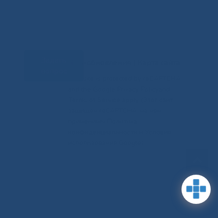
Задать
RSS-обновления
|
Карта сайта
вопрос
This site is protected by reCAPTCHA
and the Google Privacy Policyand
Terms of Service apply (Этот сайт
защищен reCAPTCHA, на нем
применимы Политика
конфиденциальности и Условия
использования Google).