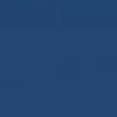
Горячая л
8-800-
анения РС(Я)