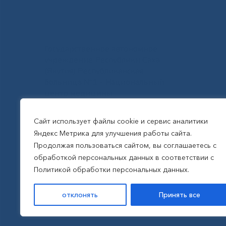
Государственное автономное
учреждение Республики Саха
(Якутия) Республиканская
больница №1 - Национальный
центр медицины
им.М.Е.Николаева
Сайт использует файлы cookie и сервис аналитики
Яндекс Метрика для улучшения работы сайта.
Все права защищены, 2026
Продолжая пользоваться сайтом, вы соглашаетесь с
обработкой персональных данных в соответствии с
Политика обработки
Политикой обработки персональных данных.
персональных данных
отклонять
Принять все