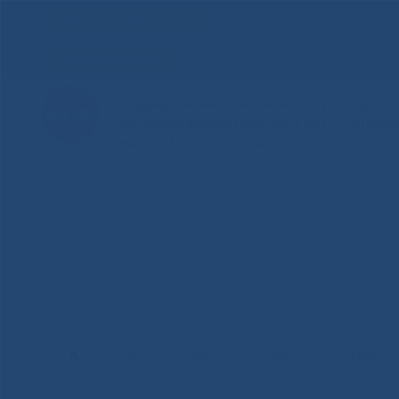
Для слабовидящих
Здоровая Якутия
Государственное автономное учреждение
Республиканская больница №1 - Национ
имени М.Е.Николаева
НОВОСТИ
ЦЕНТР
НОКОУ
ПАЦИЕНТ
В Национальном центре медиц
Главная
»
Новости
»