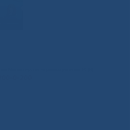
иния Министерства здравоохранения РС(Я)
200-0-200