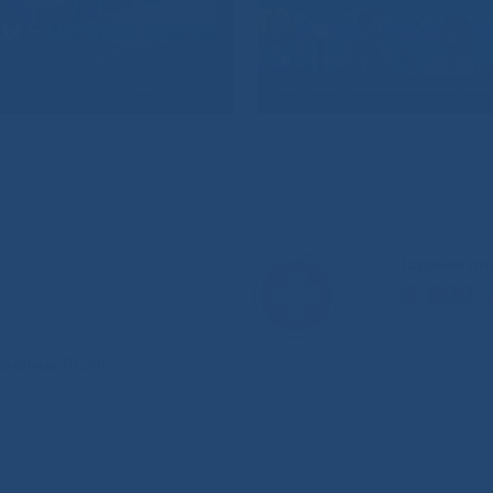
Горячая л
8-800-
анения РС(Я)