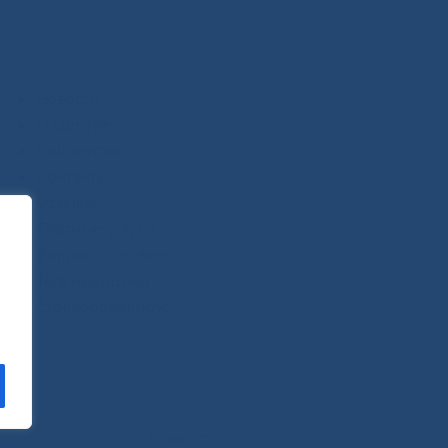
Новости
О Центре
Пациентам
Контакты
Отзывы
Платные услуги
Вопросы и ответы
Телемедицина
Стопкоронавирус
САЙТ СОЗДАН:
ООО "ЭЙФОС"
. ИНФОРМАЦИОННЫЕ ТЕХНОЛОГИИ