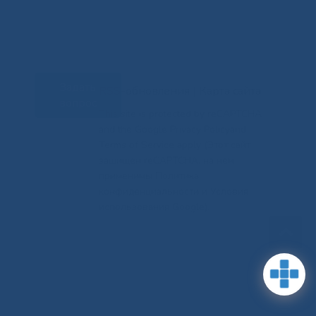
Задать
RSS-обновления
|
Карта сайта
вопрос
This site is protected by reCAPTCHA
and the Google Privacy Policyand
Terms of Service apply (Этот сайт
защищен reCAPTCHA, на нем
применимы Политика
конфиденциальности и Условия
использования Google).