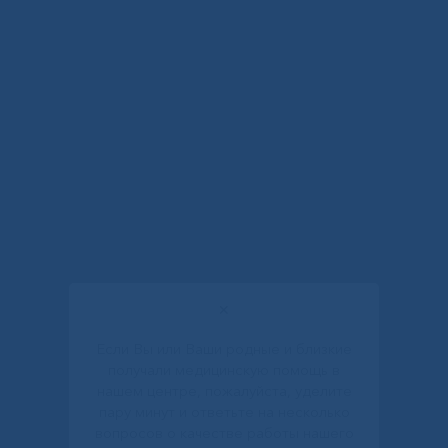
✕
Если Вы или Ваши родные и близкие
получали медицинскую помощь в
нашем центре, пожалуйста, уделите
пару минут и ответьте на несколько
вопросов о качестве работы нашего