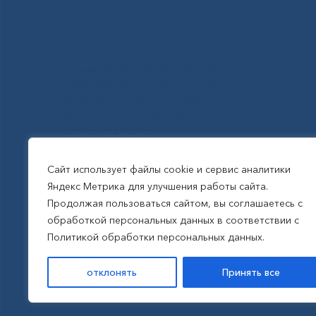
Государственное автономное
учреждение Республики Саха
(Якутия) Республиканская
больница №1 - Национальный
центр медицины
им.М.Е.Николаева
Сайт использует файлы cookie и сервис аналитики
Яндекс Метрика для улучшения работы сайта.
Все права защищены, 2026
Продолжая пользоваться сайтом, вы соглашаетесь с
обработкой персональных данных в соответствии с
Политика обработки
Политикой обработки персональных данных.
персональных данных
отклонять
Принять все