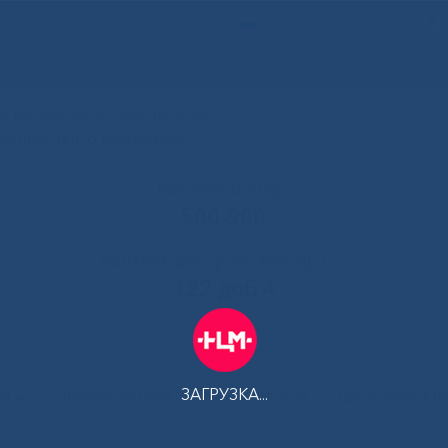
РУС
 Республики Саха (Якутия)
альный центр медицины
Контакт-центр:
500-900
Контакт-центр по Ковид-19:
122 доб 4
ЗАГРУЗКА...
АМ
ПЛАТНЫЕ УСЛУГИ
ТЕЛЕМЕДИЦИНА
ЦЕНТР КОМПЕТ
ины прошел конкурс «Битва хоров: Во имя Победы»
»
IM