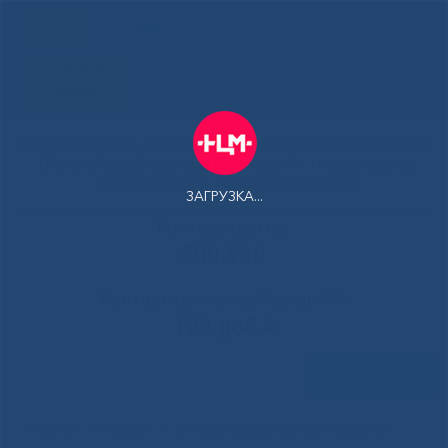
РУС
Здоровая
Якутия
Государственное автономное учреждение Республики Саха
(Якутия) Республиканская больница №1 - Национальный
центр медицины имени М.Е.Николаева
ЗАГРУЗКА...
Контакт-центр:
500-900
Контакт-центр по Ковид-19:
122 доб 4
Задать вопрос
Главная
»
Новости
»
В Национальном центре медицины