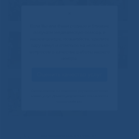
✕
Если Вы или Ваши родные и близкие
получали медицинскую помощь в
нашем центре, пожалуйста, уделите
пару минут и ответьте на несколько
вопросов о качестве работы нашего
центра.
Оценить качество услуг
Своим ответом вы помогаете улучшить качество
наших услуг. Данное уведомление показывается
только один раз.