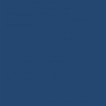
информационных технологий и стратегического
развития МЗ РС(Я)
Филатова Людмила
Иннокентьевна
, заместитель главного врача по
лечебной части ГАУ РС(Я) «РКБ №3»
Павлова Анна
Владимировна.
Рабочая группа Консультативно-диагностического
центра продемонстрировала внедрение
улучшений и как проекты реализуются на практике.
В процессе обхода были представлены кабинеты,
организованные по системе 5С, проектные
комнаты (обея) и итоговая презентация по чек-
листам партнерской проверки. В ходе реализации
проектов Новой модели медицинской реализации
были улучшены лечебно-диагностические
процессы врачей хирурга, аллерголога-иммунолога,
ортодонта, пульмонолога, оториноларинголога,
интегрировано расписания процедурного кабинета
в онлайн-платформу, составлен алгоритм ведения