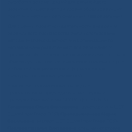
выработка рекомендаций для дальнейшего
развития. Существует три уровня образцов лучших
практик – местный, региональный и федеральный.
Для оценки проектной деятельности внедрения
бережливого производства были использованы
методы экспресс-диагностики организации по
направлениям развития методов бережливого
производства, готовность к передаче личного опыта
обмена лучших практик, выявление сильных сторон
и областей для улучшения и формирования
культуры постоянных улучшений.
В качестве приглашенных экспертов
присутствовали: председатель партнёрской
проверки Главный врач ГАУ РС(Я) «РКБ №3»
Татаринова Ольга Викторовна
, руководитель ЦБТ
ВШИМ при Главе РС(Я)
Протодьяконова Мария
Васильевна
, эксперт ЦБТ ВШИМ при Главе РС(Я)
Павлова Наталья Викторовна
, специалист отдела