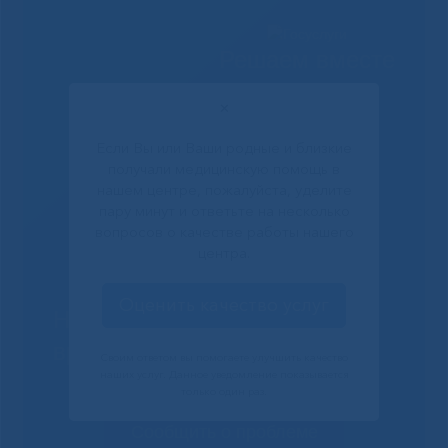
Решаем вместе
✕
Если Вы или Ваши родные и близкие
получали медицинскую помощь в
нашем центре, пожалуйста, уделите
пару минут и ответьте на несколько
вопросов о качестве работы нашего
центра.
Оценить качество услуг
Не смогли записаться к
врачу?
Своим ответом вы помогаете улучшить качество
наших услуг. Данное уведомление показывается
только один раз.
Сообщить о проблеме