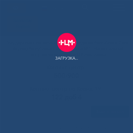
РУС
Здоровая
Якутия
Государственное автономное учреждение Республики Саха
(Якутия) Республиканская больница №1 - Национальный
центр медицины имени М.Е.Николаева
ЗАГРУЗКА...
Контакт-центр:
500-900
Контакт-центр по Ковид-19:
122 доб 4
Задать вопрос
В Национальном центре
Главная
»
Новости
»