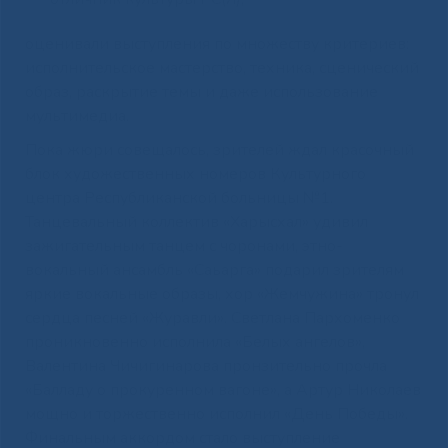
оценивали выступления по множеству критериев:
исполнительское мастерство, техника, сценический
образ, раскрытие темы и даже использование
мультимедиа.
Пока жюри совещалось, зрителей ждал красочный
блок художественных номеров Культурного
центра Республиканской больницы №1.
Танцевальный коллектив «Харысхал» удивил
зажигательным танцем с чоронами, этно-
вокальный ансамбль «Саьарга» подарил зрителям
яркие вокальные образы, хор «Жемчужина» тронул
сердца песней «Журавли». Светлана Пархоменко
проникновенно исполнила «Белых ангелов»,
Валентина Чичигинарова пронзительно прочла
«Балладу о прокуренном вагоне», а Артур Николаев
мощно и торжественно исполнил «День Победы».
Финальным аккордом стало выступление