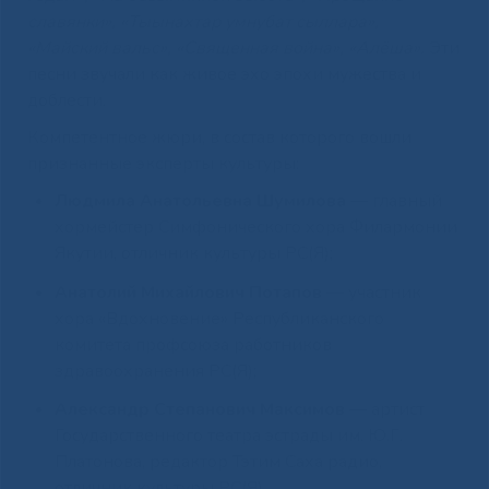
славянки», «Тыынахтар умнубат сыллара»,
«Майский вальс», «Священная война», «Алёша».
Эти
песни звучали как живое эхо эпохи мужества и
доблести.
Компетентное жюри, в состав которого вошли
признанные эксперты культуры:
Людмила Анатольевна Шумилова
— главный
хормейстер Симфонического хора Филармонии
Якутии, отличник культуры РС(Я);
Анатолий Михайлович Потапов
— участник
хора «Вдохновение» Республиканского
комитета профсоюза работников
здравоохранения РС(Я);
Александр Степанович Максимов
— артист
Государственного театра эстрады им. Ю.Г.
Платонова, редактор Тэтим Саха радио,
отличник культуры РС(Я),