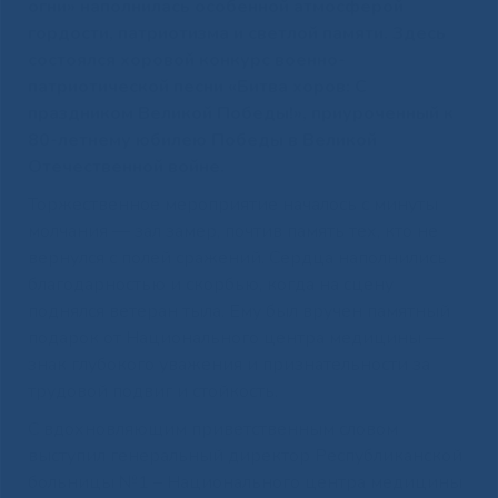
огни» наполнилась особенной атмосферой
гордости, патриотизма и светлой памяти. Здесь
состоялся хоровой конкурс военно-
патриотической песни «Битва хоров: С
праздником Великой Победы!», приуроченный к
80-летнему юбилею Победы в Великой
Отечественной войне.
Торжественное мероприятие началось с минуты
молчания — зал замер, почтив память тех, кто не
вернулся с полей сражений. Сердца наполнились
благодарностью и скорбью, когда на сцену
поднялся ветеран тыла. Ему был вручен памятный
подарок от Национального центра медицины —
знак глубокого уважения и признательности за
трудовой подвиг и стойкость.
С вдохновляющим приветственным словом
выступил генеральный директор Республиканской
больницы №1 – Национального центра медицины