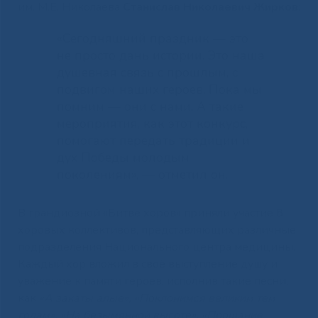
им. М.Е. Николаева
Станислав Николаевич Жирков
:
«Сегодняшний праздник — это
не просто дань истории. Это наша
душевная связь с прошлым, с
подвигом наших героев. Пока мы
помним — они с нами. А такие
мероприятия, как этот конкурс,
помогают передать традиции и
дух Победы молодым
поколениям», — отметил он.
В грандиозной «Битве хоров» приняли участие 8
хоровых коллективов, представляющих различные
подразделения Национального центра медицины.
Каждый хор вложил в своё выступление душу и
уважение к памяти героев, исполнив такие песни,
как
«А закаты алые», «Поклонимся великим тем
годам», «На безымянной высоте», «Прощание