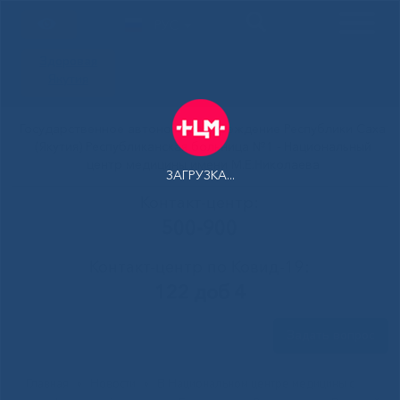
РУС
Здоровая
Якутия
Государственное автономное учреждение Республики Саха
(Якутия) Республиканская больница №1 - Национальный
центр медицины имени М.Е.Николаева
ЗАГРУЗКА...
Контакт-центр:
500-900
Контакт-центр по Ковид-19:
122 доб 4
Задать вопрос
Главная
»
Новости
»
В Национальном центре медицины с