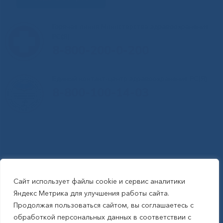
Горячая линия Министерства здравоохранения
РС(Я)
8-800-200-0-200
Единый контакт-центр здравоохранения РС(Я)
8-800-100-14-03
Сайт использует файлы cookie и сервис аналитики
RSS-обновления
|
Карта сайта
Яндекс Метрика для улучшения работы сайта.
This site is protected by reCAPTCHA and the Google Privacy Policyand
Продолжая пользоваться сайтом, вы соглашаетесь с
Terms of Service apply (Этот сайт защищен reCAPTCHA, на нем
обработкой персональных данных в соответствии с
применимы Политика конфиденциальности и Условия использования