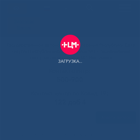
РУС
Здоровая
Якутия
Государственное автономное учреждение Республики Саха
(Якутия) Республиканская больница №1 - Национальный
центр медицины имени М.Е.Николаева
ЗАГРУЗКА...
Контакт-центр:
500-900
Контакт-центр по Ковид-19:
122 доб 4
Задать вопрос
В Национальном центре
Главная
»
Новости
»