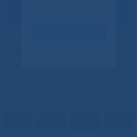
пару минут и ответьте на несколько
Сообщить о проблеме
вопросов о качестве работы нашего
центра.
Оценить качество услуг
Своим ответом вы помогаете улучшить качество
наших услуг. Данное уведомление показывается
только один раз.
ВИДЕО