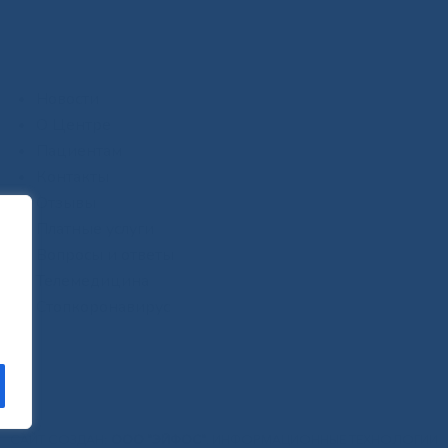
Новости
О Центре
Пациентам
Контакты
Отзывы
Платные услуги
Вопросы и ответы
Телемедицина
Стопкоронавирус
САЙТ СОЗДАН:
ООО "ЭЙФОС"
. ИНФОРМАЦИОННЫЕ ТЕХНОЛОГИИ