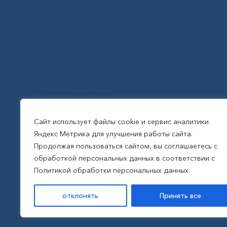
Государственное автономное
учреждение Республики Саха
(Якутия) Республиканская
больница №1 - Национальный
центр медицины
им.М.Е.Николаева
Сайт использует файлы cookie и сервис аналитики
Яндекс Метрика для улучшения работы сайта.
Все права защищены, 2026
Продолжая пользоваться сайтом, вы соглашаетесь с
обработкой персональных данных в соответствии с
Политика обработки
Политикой обработки персональных данных.
персональных данных
отклонять
Принять все