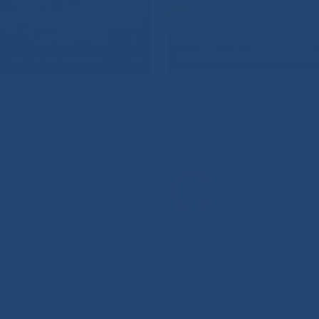
Горячая л
8-800-
анения РС(Я)