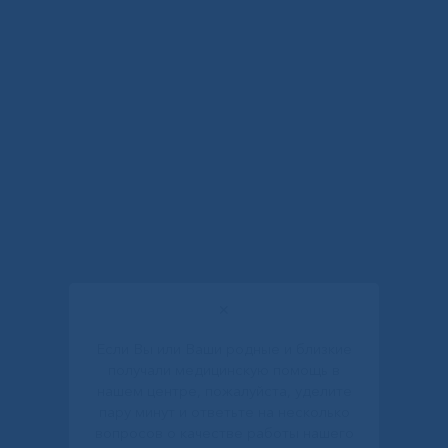
✕
Если Вы или Ваши родные и близкие
получали медицинскую помощь в
нашем центре, пожалуйста, уделите
пару минут и ответьте на несколько
вопросов о качестве работы нашего