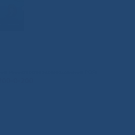
иния Министерства здравоохранения РС(Я)
200-0-200