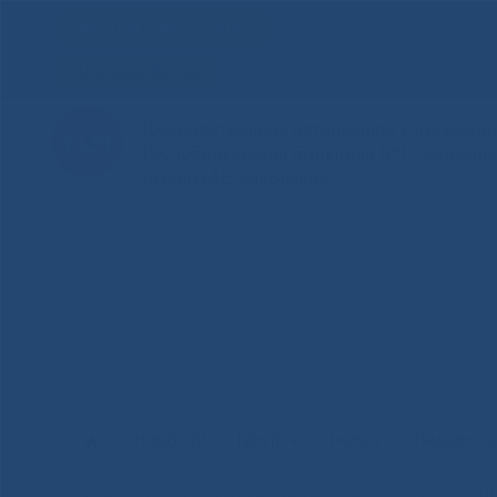
Для слабовидящих
Здоровая Якутия
Государственное автономное учреждение
Республиканская больница №1 - Национ
имени М.Е.Николаева
НОВОСТИ
ЦЕНТР
НОКОУ
ПАЦИЕНТ
В Национальном центре медиц
Главная
»
Новости
»