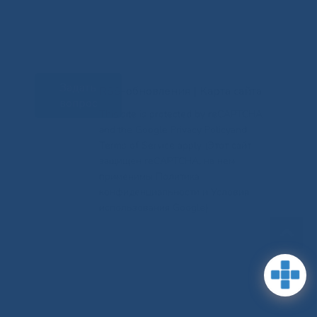
Задать
RSS-обновления
|
Карта сайта
вопрос
This site is protected by reCAPTCHA
and the Google Privacy Policyand
Terms of Service apply (Этот сайт
защищен reCAPTCHA, на нем
применимы Политика
конфиденциальности и Условия
использования Google).