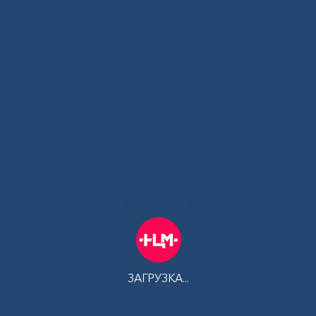
РУС
 Республики Саха (Якутия)
альный центр медицины
Контакт-центр:
500-900
Контакт-центр по Ковид-19:
122 доб 4
ЗАГРУЗКА...
АМ
ПЛАТНЫЕ УСЛУГИ
ТЕЛЕМЕДИЦИНА
ЦЕНТР КОМПЕТ
ины состоялось торжественное мероприятие, посвященн