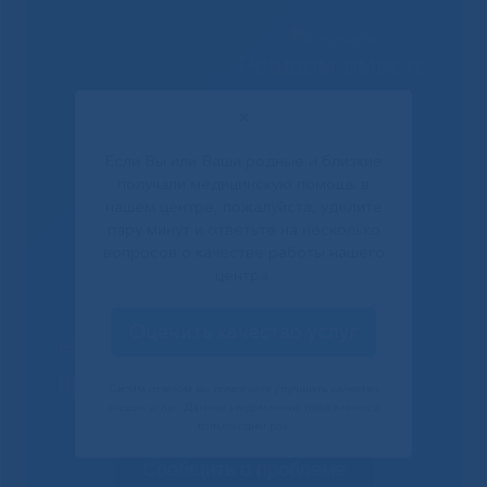
Решаем вместе
✕
Если Вы или Ваши родные и близкие
получали медицинскую помощь в
нашем центре, пожалуйста, уделите
пару минут и ответьте на несколько
вопросов о качестве работы нашего
центра.
Оценить качество услуг
Не смогли записаться к
врачу?
Своим ответом вы помогаете улучшить качество
наших услуг. Данное уведомление показывается
только один раз.
Сообщить о проблеме