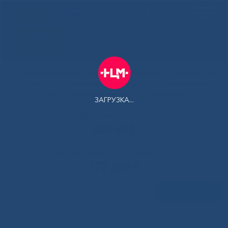
РУС
Здоровая
Якутия
Государственное автономное учреждение Республики Саха
(Якутия) Республиканская больница №1 - Национальный
центр медицины имени М.Е.Николаева
ЗАГРУЗКА...
Контакт-центр:
500-900
Контакт-центр по Ковид-19:
122 доб 4
Задать вопрос
В Национальном центре
Главная
»
Новости
»