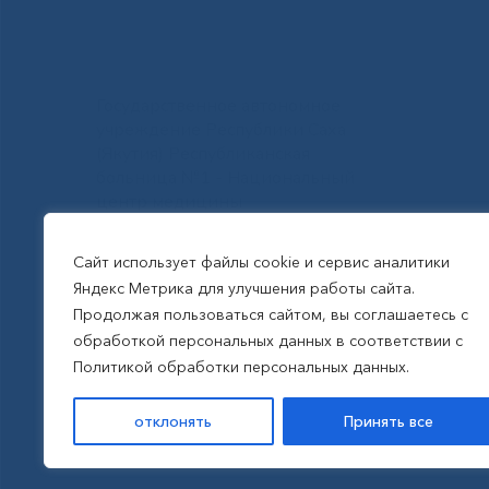
Государственное автономное
учреждение Республики Саха
(Якутия) Республиканская
больница №1 - Национальный
центр медицины
им.М.Е.Николаева
Сайт использует файлы cookie и сервис аналитики
Яндекс Метрика для улучшения работы сайта.
Все права защищены, 2026
Продолжая пользоваться сайтом, вы соглашаетесь с
обработкой персональных данных в соответствии с
Политика обработки
Политикой обработки персональных данных.
персональных данных
отклонять
Принять все