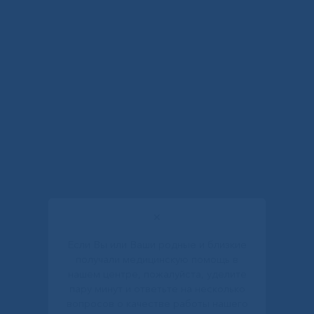
✕
Если Вы или Ваши родные и близкие
получали медицинскую помощь в
нашем центре, пожалуйста, уделите
пару минут и ответьте на несколько
вопросов о качестве работы нашего