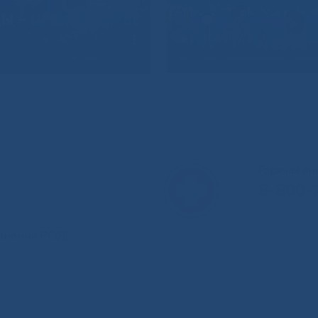
Горячая л
8-800-
анения РС(Я)