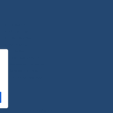
Новости
О Центре
Пациентам
Контакты
Отзывы
Платные услуги
Вопросы и ответы
Телемедицина
Стопкоронавирус
САЙТ СОЗДАН:
ООО "ЭЙФОС"
. ИНФОРМАЦИОННЫЕ ТЕХНОЛОГИИ