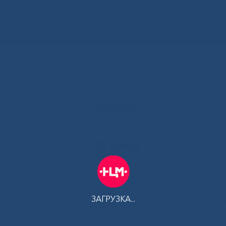
РУС
 Республики Саха (Якутия)
альный центр медицины
Контакт-центр:
500-900
Контакт-центр по Ковид-19:
122 доб 4
ЗАГРУЗКА...
АМ
ПЛАТНЫЕ УСЛУГИ
ТЕЛЕМЕДИЦИНА
ЦЕНТР КОМПЕТ
ины состоялся Медицинский совет №3
»
IMG_7129