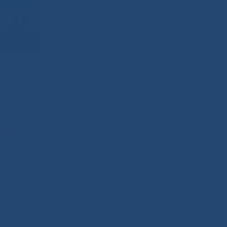
иния Министерства здравоохранения РС(Я)
200-0-200