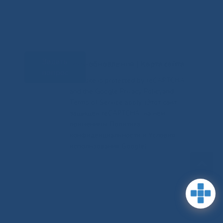
Задать
RSS-обновления
|
Карта сайта
вопрос
This site is protected by reCAPTCHA
and the Google Privacy Policyand
Terms of Service apply (Этот сайт
защищен reCAPTCHA, на нем
применимы Политика
конфиденциальности и Условия
использования Google).