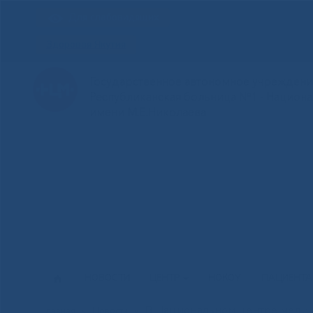
Для слабовидящих
Здоровая Якутия
Государственное автономное учреждение
Республиканская больница №1 - Национ
имени М.Е.Николаева
НОВОСТИ
ЦЕНТР
НОКОУ
ПАЦИЕНТ
В Национальном центре медиц
Главная
»
Новости
»