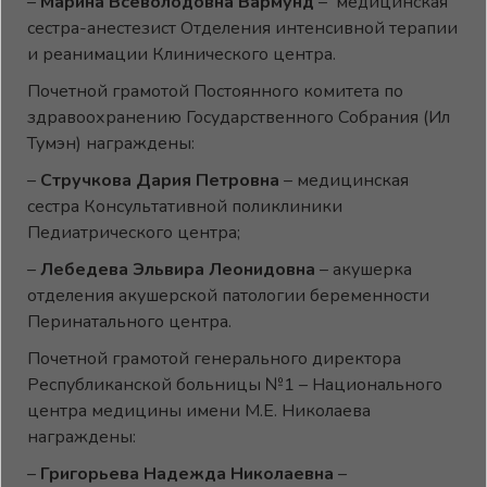
–
Марина Всеволодовна Вармунд
– медицинская
сестра-анестезист Отделения интенсивной терапии
и реанимации Клинического центра.
Почетной грамотой Постоянного комитета по
здравоохранению Государственного Собрания (Ил
Тумэн) награждены:
–
Стручкова Дария Петровна
– медицинская
сестра Консультативной поликлиники
Педиатрического центра;
–
Лебедева Эльвира Леонидовна
– акушерка
отделения акушерской патологии беременности
Перинатального центра.
Почетной грамотой генерального директора
Республиканской больницы №1 – Национального
центра медицины имени М.Е. Николаева
награждены:
–
Григорьева Надежда Николаевна
–