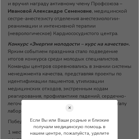
и вручил награду активному члену Профсоюза –
Ивановой Александре Семеновне
, медицинской
сестре-анестезисту отделения анестезиологии-
реанимации и интенсивной терапии
(неврологическое) Кардиососудистого центра.
Конкурс «Энергия молодости – курс на качество».
Ярким событием праздника стало подведение
итогов конкурса среди молодых специалистов.
Команды центров соревновались в знании системы
менеджмента качества, представляя проекты по
идентификации пациентов, утилизации
медицинских отходов, экстренным кодам
реагирования, профилактике падений, сердечно-
легочной реанимации и преаналитическому этапу
✕
лабораторных исследований.
Если Вы или Ваши родные и близкие
Победителями и призерами стали:
получали медицинскую помощь в
1 место – команда «Адреналин» Клинического
нашем центре, пожалуйста, уделите