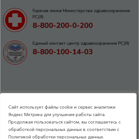
Горячая линия Министерства здравоохранения
РС(Я)
8-800-200-0-200
Единый контакт-центр здравоохранения РС(Я)
8-800-100-14-03
Сайт использует файлы cookie и сервис аналитики
RSS-обновления
|
Карта сайта
Яндекс Метрика для улучшения работы сайта.
This site is protected by reCAPTCHA and the Google Privacy Policyand
Продолжая пользоваться сайтом, вы соглашаетесь с
Terms of Service apply (Этот сайт защищен reCAPTCHA, на нем
обработкой персональных данных в соответствии с
применимы Политика конфиденциальности и Условия использования
Политикой обработки персональных данных.