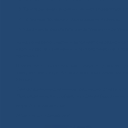
Триггеры: анализируем и учимся справляться с
Полезные привычки: ищем замену курению.
Удержание результата: закрепляем и укрепляем
Каждую неделю участник заполняет очередной сегм
картину своих изменений – психологические и пов
привычки.
В качестве дополнительных стимулов организаторы
завершит весь курс. А среди всех, выполнивших 
Музыку.
Сейчас единомышленников, решивших отказаться от
Присоединиться к сообществу «Давай бросать» можн
https://t.me/davaibrosat
https://vk.com/davaibrosat