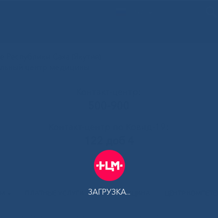
РУС
 Республики Саха (Якутия)
альный центр медицины
Контакт-центр:
500-900
Контакт-центр по Ковид-19:
122 доб 4
ЗАГРУЗКА...
АМ
ПЛАТНЫЕ УСЛУГИ
ТЕЛЕМЕДИЦИНА
ЦЕНТР КОМПЕТ
ал новый марафон по отказу от никотиновой зависимости