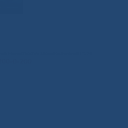
иния Министерства здравоохранения РС(Я)
200-0-200