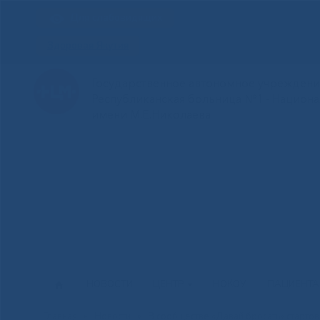
Для слабовидящих
Здоровая Якутия
Государственное автономное учреждение
Республиканская больница №1 - Национ
имени М.Е.Николаева
НОВОСТИ
ЦЕНТР
НОКОУ
ПАЦИЕНТ
Главная
»
Новости
»
В сообществе «Давай бросать» стартов