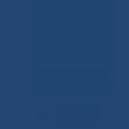
Не смогли
записаться к врачу?
Сообщить о проблеме
пускает
казать
го
друг
нических