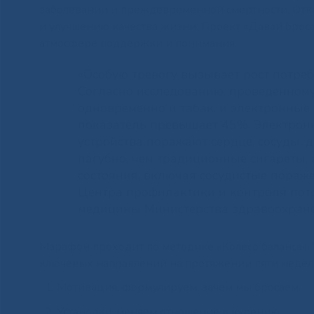
заболеваний и преждевременной смертности. Отка
и улучшению качества жизни. Проект «Давай бросат
атмосфере поддержки и понимания.
«Особую тревогу вызывает рост потре
Согласно исследованию, проведенном
одновременно и табак, и электронные 
показатель превышает 45%. Электро
устройства поражают сердце, сосуды,
пагубно, чем традиционные сигареты, 
состояния, включая сосудистые пораже
Центра профилактики и контроля пот
медицины Министерства здравоохран
Марафон проходит по методике «Колесо баланса». 
ключевых направлений на протяжении пяти недел
Мотивация: формулируем, зачем мы бросаем.
Установки: меняем отношение к курению.