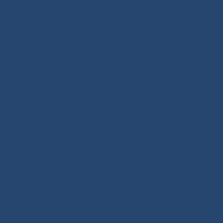
з от курения – это реальный шаг к увеличению продолжи
ь» помогает сделать этот шаг не в одиночку, а в дружеск
бления табачных изделий и электронных сигарет.
у в нашем Центре, 36,8% курильщиков потребляют
сигареты. Среди молодежи в возрасте 25-39 лет это
нные никотиносодержащие и безникотиновые
 дыхательную систему и ДНК организма не менее
а в ряде случаев способны вызывать острые
ния и летальные исходы», – рассказала руководит
ребления табака НМИЦ терапии и профилактическ
ения России
Маринэ Генриевна Гамбарян.
Участникам предлагается последовательно проработать пя
ь: