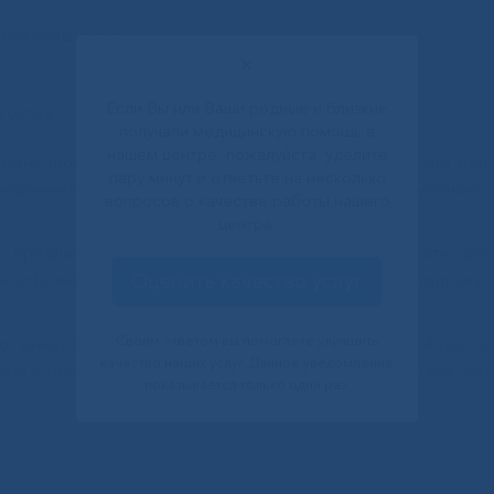
 провокациями.
✕
Если Вы или Ваши родные и близкие
 успех.
получали медицинскую помощь в
нашем центре, пожалуйста, уделите
ент «колеса», и по завершении пяти недель получает цел
пару минут и ответьте на несколько
еденческие сферы приходят в равновесие, что облегчает о
вопросов о качестве работы нашего
центра.
 предлагают уникальные стикеры от «Давай бросать» всем
квалификационные задания, разыграют годовую подписку 
Оценить качество услуг
 никотиновой зависимости, насчитывает более 64 тыс. че
Своим ответом вы помогаете улучшить
качество наших услуг. Данное уведомление
о в таких социальных сетях, как «Вконтакте» и «Телеграм
показывается только один раз.