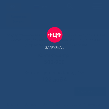
РУС
Здоровая
Якутия
Государственное автономное учреждение Республики Саха
(Якутия) Республиканская больница №1 - Национальный
центр медицины имени М.Е.Николаева
ЗАГРУЗКА...
Контакт-центр:
500-900
Контакт-центр по Ковид-19:
122 доб 4
Задать вопрос
Главная
»
Важное
»
В Якутск прилетел Сергей Анатольевич