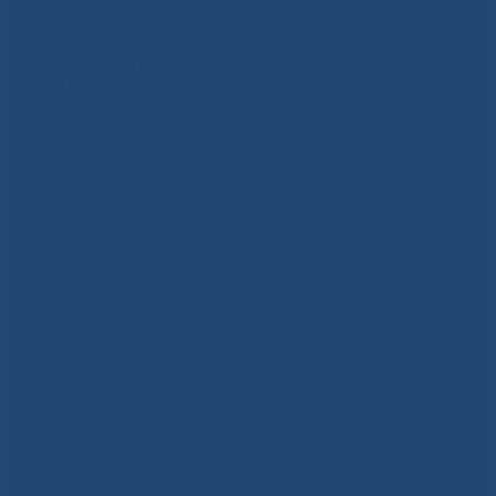
Бойцов.
В Якутск прилетел Сергей Анатольевич
Бойцов.
Доктор медицинских наук, профессор, академик
РАН, генеральный директор ФГБУ «НМИЦК им. ак.
Е.И. Чазова» Минздрава Росси, главный
внештатный специалист-кардиолог Минздрава
России по Центральному, Уральскому, Сибирскому
и Дальневосточному округам Сергей Бойцов начал
свой визит с посещения Республиканского
кардиососудистого центра, где прошёл
федеральный аудит перед открытием.
На встрече были обсуждены перспективы
кардиососудистого центра. Генеральный директор
РБ№1-НЦМ Стансилав Жирков подчеркнул о том,
что новый центр должен стать главным
методологическим и координирующим центром в
республике по своему профилю, где каждый