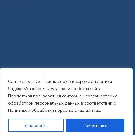
8-800-200-0-200
Единый контакт-центр здравоохранения РС(Я)
8-800-100-14-03
Сайт использует файлы cookie и сервис аналитики
RSS-обновления
|
Карта сайта
Яндекс Метрика для улучшения работы сайта.
This site is protected by reCAPTCHA and the Google Privacy Policyand
Продолжая пользоваться сайтом, вы соглашаетесь с
Terms of Service apply (Этот сайт защищен reCAPTCHA, на нем
обработкой персональных данных в соответствии с
применимы Политика конфиденциальности и Условия использования
Политикой обработки персональных данных.
Google).
отклонять
Принять все
САЙТ СОЗДАН:
ООО "ЭЙФОС"
. ИНФОРМАЦИОННЫЕ ТЕХНОЛОГИИ