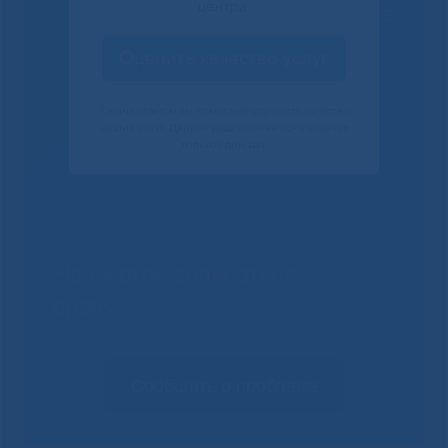
центра.
Решаем вместе
Оценить качество услуг
Своим ответом вы помогаете улучшить качество
наших услуг. Данное уведомление показывается
только один раз.
Не смогли записаться к
врачу?
Сообщить о проблеме