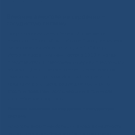
сосудистую систему
Влияние алкоголя на сердечно –
сосудистую систему
Всероссийский день трезвости отмечается
ежегодно 11 сентября. Событие было утверждено
решением Святейшего Синода в 1914 году.
История праздника начинается в 1913 г., когда
представители Православной церкви предложили
объявить День трезвости в честь Усекновения
главы святого Пророка Иоанна Предтечи. По
традиции в этот день верующие постятся по
строгим правилам, исключающим, в том числе,
употребление спиртного.
Влияние алкоголя на сердечно – сосудистую
систему
Алкоголь вносит наибольший вклад в смертность
людей трудоспособных возрастов среди всех