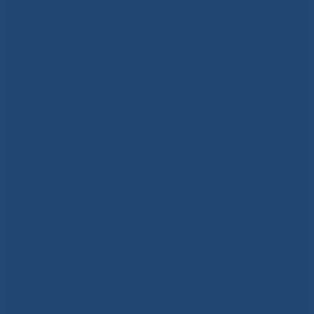
термин означает заболевание миокарда,
выражающееся в увеличении и структурном
нарушении сердечной мышцы, развившееся под
влиянием употребления алкоголя. Алкогольное
поражение сердца в виде гипертрофии миокарда
и ожирения сердца было известно давно под
названием “пивного” или “бычьего сердца” ввиду
его больших размеров. Прогрессирующая
сердечная недостаточность с нарастающей
одышкой, тахикардией, отеками, увеличенной
печенью, нарушением ритма и большими
размерами сердца издавна считалась типичной для
людей, употребляющих спиртные изделия. Это
очень серьезное заболевание сердца, имеющее не
особенно оптимистическую статистику летальных
исходов. Еще один «тревожный звоночек»:
алкогольное поражение сердца развивается не
только у запойных алкоголиков, но и у тех, кто пьет
недавно и не увлекается чрезмерно, держит свое