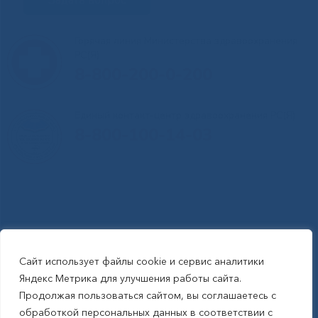
Задать вопрос
Горячая линия Министерства здравоохранения
РС(Я)
8-800-200-0-200
Единый контакт-центр здравоохранения РС(Я)
8-800-100-14-03
Сайт использует файлы cookie и сервис аналитики
RSS-обновления
|
Карта сайта
Яндекс Метрика для улучшения работы сайта.
This site is protected by reCAPTCHA and the Google Privacy Policyand
Продолжая пользоваться сайтом, вы соглашаетесь с
Terms of Service apply (Этот сайт защищен reCAPTCHA, на нем
обработкой персональных данных в соответствии с