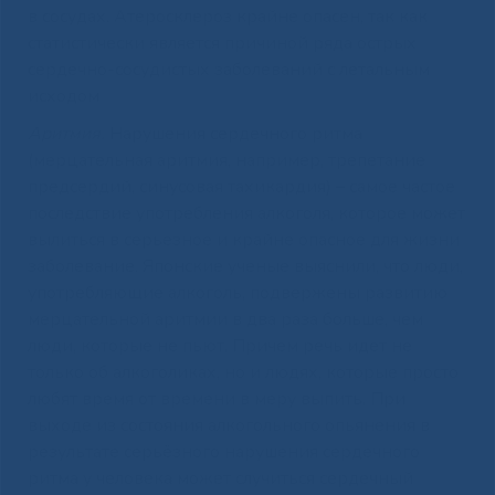
в сосудах. Атеросклероз крайне опасен, так как
статистически является причиной ряда острых
сердечно-сосудистых заболеваний с летальным
исходом
Аритмия.
Нарушения сердечного ритма
(мерцательная аритмия, например, трепетание
предсердий, синусовая тахикардия) – самое частое
последствие употребления алкоголя, которое может
вылиться в серьезное и крайне опасное для жизни
заболевание. Японские ученые выяснили, что люди,
употребляющие алкоголь, подвержены развитию
мерцательной аритмии в два раза больше, чем
люди, которые не пьют. Причем речь идет не
только об алкоголиках, но и людях, которые просто
любят время от времени в меру выпить. При
выходе из состояния алкогольного опьянения в
результате серьёзного нарушения сердечного
ритма у человека может случиться сердечный