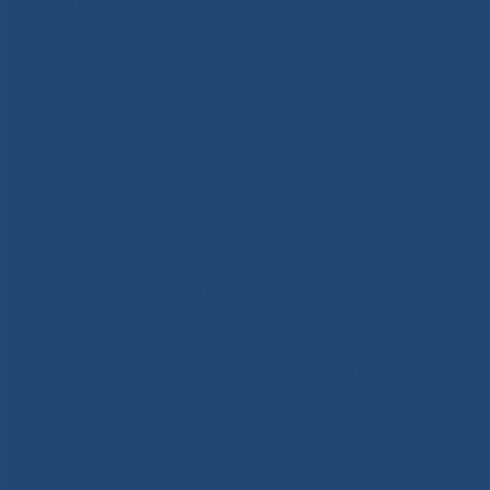
испытывать скачки давления, а при
систематическом распитии алкоголя эти сосудистые
нарушения становятся хроническими. Во-вторых,
этанол заставляет аномально расширяться и
сужаться сосуды, в том числе мельчайшие, из-за
чего кровь движется по сосудам не так, как у
здорового человека. Эти процессы приводят к
атеросклерозу и ослаблению сосудов в целом. В-
третьих, при употреблении алкоголя повышается
пульс человека, его сердце в процессе опьянения и
вплоть до полного вывода спирта из организма
работает с перебоями, испытывая дополнительную
нагрузку и серьезный стресс. Отсюда – ощущение
тяжести в сердце при разовом употреблении и
заметные боли – при частом употреблении. Кроме
того, в состоянии похмелья всегда, практически без
исключений, наблюдаются симптомы сердечной
недостаточности.
Итак: повышенное давление, ускоренный пульс,