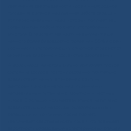
увеличение свертываемости крови, кислородное
голодание органов, нарушенная работа сердца –
вот первоначальный удар, который получает ваш
организм при любом (по счету) употреблении
алкоголя. В перспективе картина выглядит еще
намного более безрадостно: более чем 55% людей,
хронически употребляющих спиртное, страдают от
серьезных сердечно – сосудистых заболеваний.
Атеросклероз.
Алкоголь сильно усугубляет плохое
состояние сосудов, поэтому особенно губительно
воздействует на них в тандеме с другими
факторами риска – например, курением и
неправильным питанием с избытком животных
жиров. В больших количествах этанол, негативно
воздействующий на сосуды, ослабляющий их и
делающий их хрупкими, кроме прочего,
увеличивает свертываемость крови, что повышает
вероятность образования холестериновых бляшек