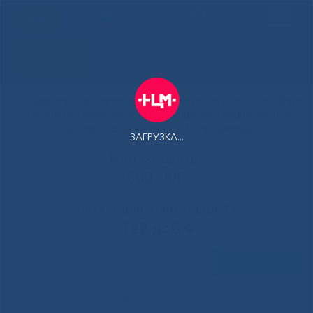
РУС
Здоровая
Якутия
Государственное автономное учреждение Республики Саха
(Якутия) Республиканская больница №1 - Национальный
центр медицины имени М.Е.Николаева
ЗАГРУЗКА...
Контакт-центр:
500-900
Контакт-центр по Ковид-19:
122 доб 4
Задать вопрос
Главная
»
Новости
»
Влияние алкоголя на сердечно –