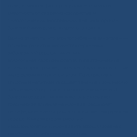
поведенческих факторов риска. В том числе
смертность от сердечно-сосудистых и
онкологических заболеваний, внешних причин,
болезней желудочно-кишечного тракта.
​Важно отметить, что злоупотребление алкоголем —
причина развития множества серьезных
заболеваний сердца, таких как
алкогольная кардиомиопатия, гипертонические
кризы и приступы мерцательной аритмии, которые
часто осложняются инсультом. Пристрастие к
спиртным напиткам ухудшает течение хронических
заболеваний сердца, в том числе ишемической
болезни сердца, так как алкоголь оказывает
токсическое влияние на миокард, расширяет
периферические сосуды, что повышает нагрузку на
сердце. Каждая вторая смерть от
кардиомиопатии и миокардита ассоциирована с
пагубным потреблением алкоголя.