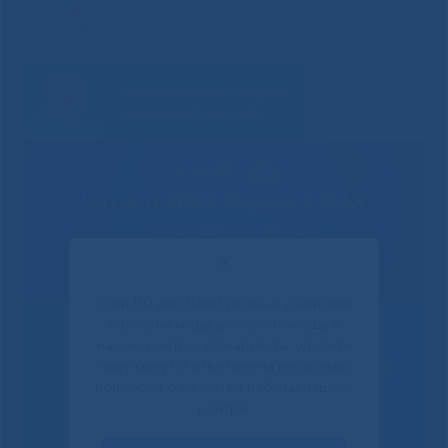
✕
Если Вы или Ваши родные и близкие
получали медицинскую помощь в
нашем центре, пожалуйста, уделите
Решаем вместе
пару минут и ответьте на несколько
вопросов о качестве работы нашего
центра.