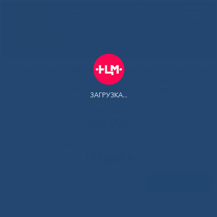
РУС
Здоровая
Якутия
Государственное автономное учреждение Республики Саха
(Якутия) Республиканская больница №1 - Национальный
центр медицины имени М.Е.Николаева
ЗАГРУЗКА...
Контакт-центр:
500-900
Контакт-центр по Ковид-19:
122 доб 4
Задать вопрос
Главная
»
Новости
»
Волонтёры в Педиатрическом центре