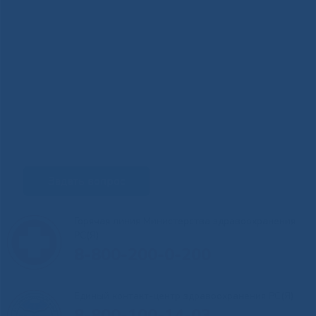
Задать вопрос
Горячая линия Министерства здравоохранения
РС(Я)
8-800-200-0-200
Единый контакт-центр здравоохранения РС(Я)
8-800-100-14-03