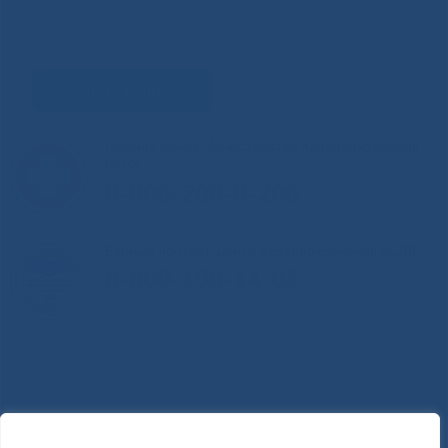
Задать вопрос
Горячая линия Министерства здравоохранения
РС(Я)
8-800-200-0-200
Единый контакт-центр здравоохранения РС(Я)
8-800-100-14-03