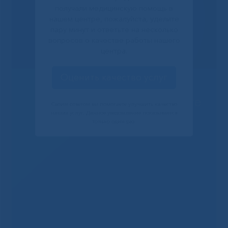
получали медицинскую помощь в
нашем центре, пожалуйста, уделите
пару минут и ответьте на несколько
вопросов о качестве работы нашего
центра.
Оценить качество услуг
Решаем вместе
Своим ответом вы помогаете улучшить качество
наших услуг. Данное уведомление показывается
только один раз.