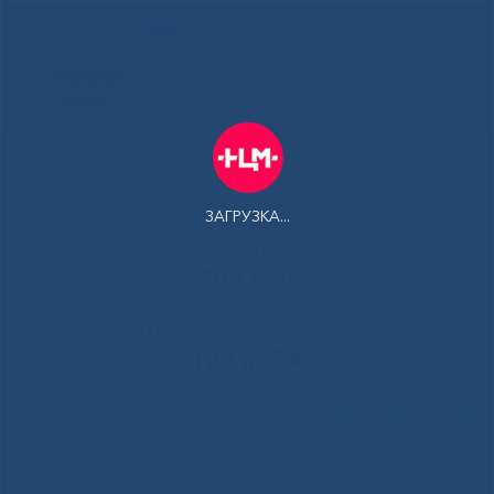
РУС
Здоровая
Якутия
Государственное автономное учреждение Республики Саха
(Якутия) Республиканская больница №1 - Национальный
центр медицины имени М.Е.Николаева
ЗАГРУЗКА...
Контакт-центр:
500-900
Контакт-центр по Ковид-19:
122 доб 4
Задать вопрос
Главная
»
Новости
»
Выездная коллегия Министерства