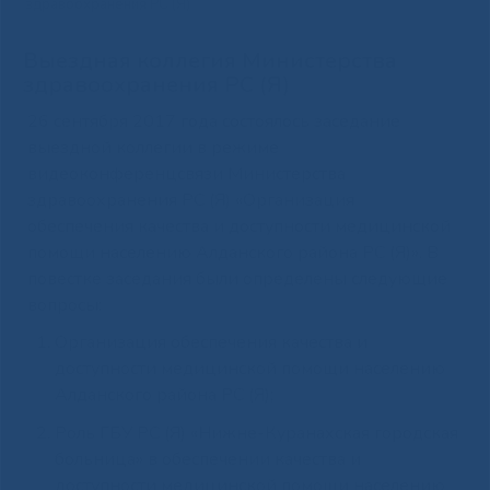
здравоохранения РС (Я)
Выездная коллегия Министерства
здравоохранения РС (Я)
26 сентября 2017 года состоялось заседание
выездной коллегии в режиме
видеоконференцсвязи Министерства
здравоохранения РС (Я) «Организация
обеспечения качества и доступности медицинской
помощи населению Алданского района РС (Я)». В
повестке заседания были определены следующие
вопросы:
Организация обеспечения качества и
доступности медицинской помощи населению
Алданского района РС (Я);
Роль ГБУ РС (Я) «Нижне-Куранахская городская
больница» в обеспечении качества и
доступности медицинской помощи населению