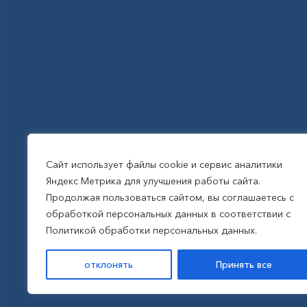
Государственное автономное
учреждение Республики Саха
(Якутия) Республиканская
больница №1 - Национальный
центр медицины
им.М.Е.Николаева
Сайт использует файлы cookie и сервис аналитики
Яндекс Метрика для улучшения работы сайта.
Все права защищены, 2026
Продолжая пользоваться сайтом, вы соглашаетесь с
обработкой персональных данных в соответствии с
Политика обработки
Политикой обработки персональных данных.
персональных данных
отклонять
Принять все