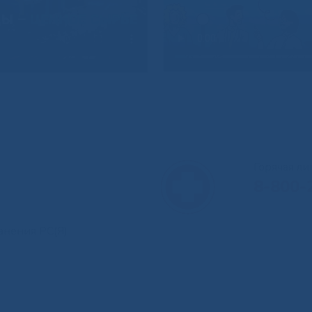
Горячая л
8-800-
анения РС(Я)