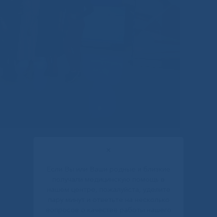
✕
Если Вы или Ваши родные и близкие
получали медицинскую помощь в
нашем центре, пожалуйста, уделите
пару минут и ответьте на несколько
вопросов о качестве работы нашего