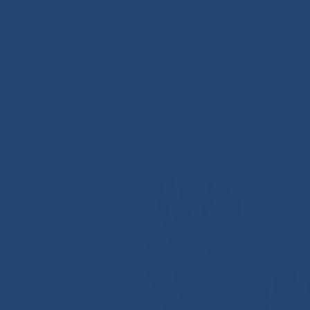
«Женское здоровье»
17 апреля 2021 года врачи Перинатального центр
акушерского физиологического отделения, Свиноб
вспомогательных репродуктивных технологий вмес
телепередаче НВК Саха «Чѳл буолуох» с темой «Жен
В прямом эфире обсуждались актуальные вопросы 
женского организма от уровня гормонов, порядок 
использование репродуктивных технологий.