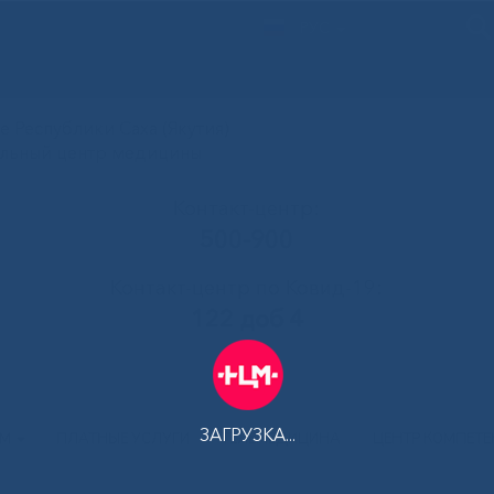
РУС
 Республики Саха (Якутия)
альный центр медицины
Контакт-центр:
500-900
Контакт-центр по Ковид-19:
122 доб 4
ЗАГРУЗКА...
АМ
ПЛАТНЫЕ УСЛУГИ
ТЕЛЕМЕДИЦИНА
ЦЕНТР КОМПЕТ