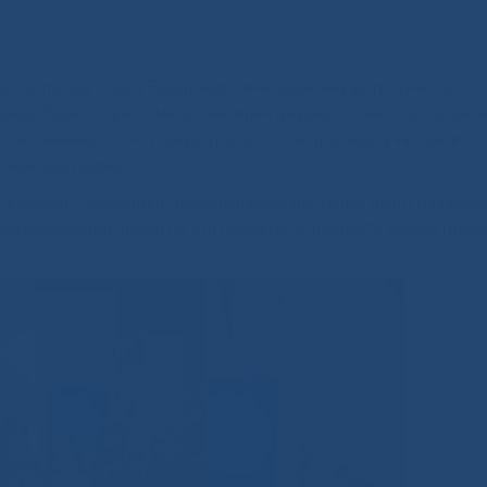
а, Слепцова Ольга Владимировна, врач акушер-гинеколог
оева Прасковья Семеновна, врач акушер-гинеколог отдел
те с маммологом и эндокринологом приняли участие в
ское здоровье».
женского здоровья. Телезрителям доступно были разъясн
обследования, понятие оптимального возраста для деторо