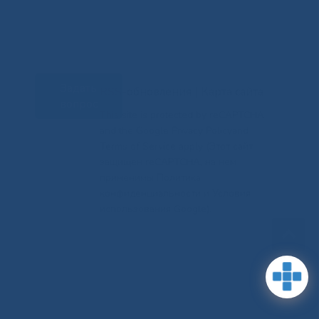
Задать
RSS-обновления
|
Карта сайта
вопрос
This site is protected by reCAPTCHA
and the Google Privacy Policyand
Terms of Service apply (Этот сайт
защищен reCAPTCHA, на нем
применимы Политика
конфиденциальности и Условия
использования Google).