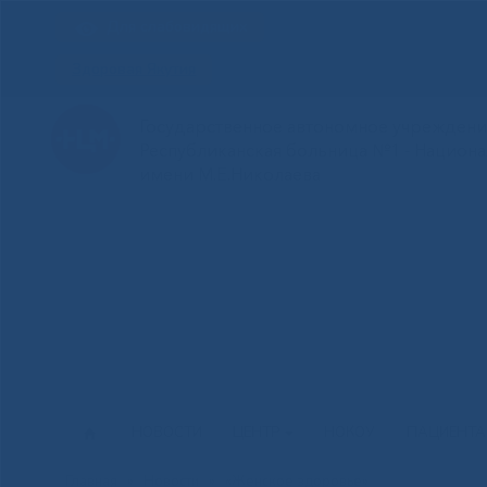
Для слабовидящих
Здоровая Якутия
Государственное автономное учреждение
Республиканская больница №1 - Национ
имени М.Е.Николаева
НОВОСТИ
ЦЕНТР
НОКОУ
ПАЦИЕНТ
Главная
»
Новости
»
«Женское здоровье»