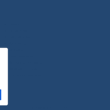
Новости
О Центре
Пациентам
Контакты
Отзывы
Платные услуги
Вопросы и ответы
Телемедицина
Стопкоронавирус
САЙТ СОЗДАН:
ООО "ЭЙФОС"
. ИНФОРМАЦИОННЫЕ ТЕХНОЛОГИИ