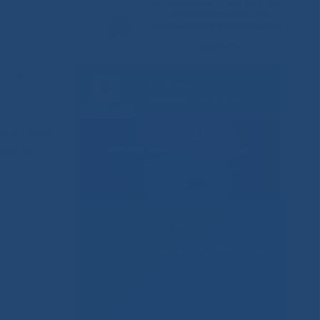
ения
ены связь
ждения,
Решаем вместе