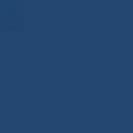
иния Министерства здравоохранения РС(Я)
200-0-200