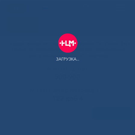
РУС
Здоровая
Якутия
Государственное автономное учреждение Республики Саха
(Якутия) Республиканская больница №1 - Национальный
центр медицины имени М.Е.Николаева
ЗАГРУЗКА...
Контакт-центр:
500-900
Контакт-центр по Ковид-19:
122 доб 4
Задать вопрос
Главная
»
Полезно знать
»
Безопасный лёд