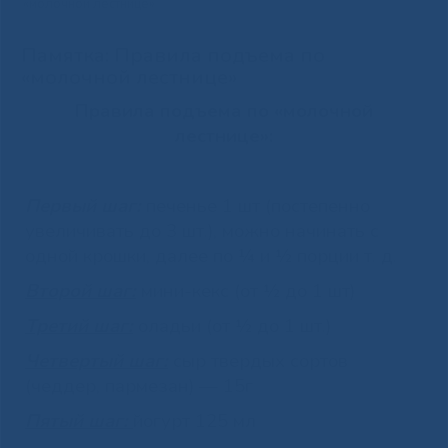
«молочной лестнице»
Памятка: Правила подъема по
«молочной лестнице»
Правила подъема по «молочной
лестнице»:
Первый шаг:
печенье 1 шт (постепенно
увеличивать до 3 шт.), можно начинать с
одной крошки, далее по ¼ и ½ порции т. д.
Второй шаг:
мини-кекс (от ½ до 1 шт)
Третий шаг:
оладьи (от ½ до 1 шт.)
Четвертый шаг:
сыр твердых сортов
(чеддер, пармезан) — 15г
Пятый шаг:
йогурт 125 мл