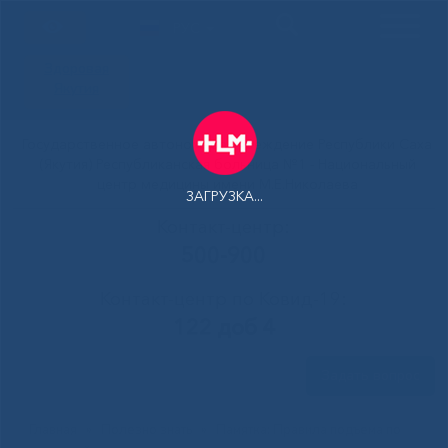
РУС
Здоровая
Якутия
Государственное автономное учреждение Республики Саха
(Якутия) Республиканская больница №1 - Национальный
центр медицины имени М.Е.Николаева
ЗАГРУЗКА...
Контакт-центр:
500-900
Контакт-центр по Ковид-19:
122 доб 4
Задать вопрос
Главная
»
Полезно знать
»
Памятка: Правила подъема по