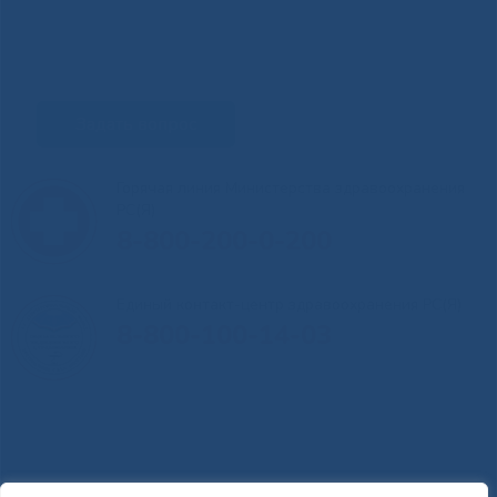
Задать вопрос
Горячая линия Министерства здравоохранения
РС(Я)
8-800-200-0-200
Единый контакт-центр здравоохранения РС(Я)
8-800-100-14-03