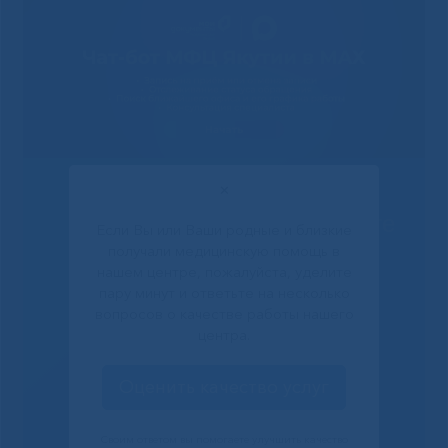
✕
Решаем вместе
Если Вы или Ваши родные и близкие
получали медицинскую помощь в
нашем центре, пожалуйста, уделите
пару минут и ответьте на несколько
вопросов о качестве работы нашего
центра.
Оценить качество услуг
Своим ответом вы помогаете улучшить качество