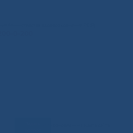
иния Министерства здравоохранения РС(Я)
200-0-200
Задать
RSS-обновления
|
Карта сайта
вопрос