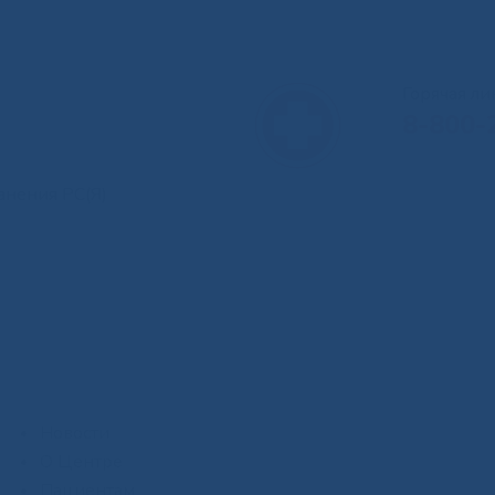
Горячая л
8-800-
анения РС(Я)
Новости
О Центре
Пациентам