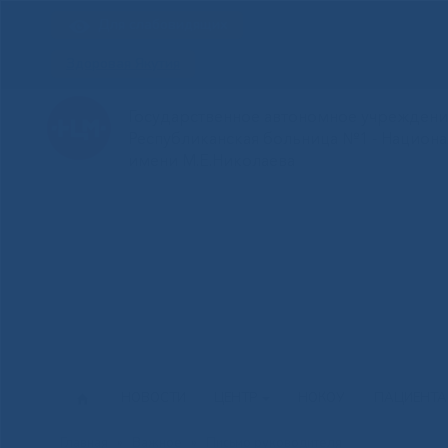
Для слабовидящих
Здоровая Якутия
Государственное автономное учреждение
Республиканская больница №1 - Национ
имени М.Е.Николаева
НОВОСТИ
ЦЕНТР
НОКОУ
ПАЦИЕНТ
Главная
»
Важное
»
Письмо руководителя