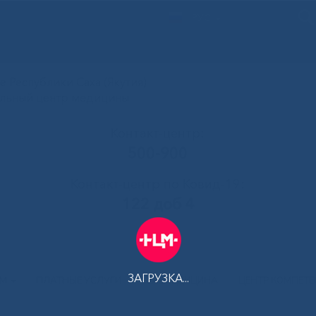
РУС
 Республики Саха (Якутия)
альный центр медицины
Контакт-центр:
500-900
Контакт-центр по Ковид-19:
122 доб 4
ЗАГРУЗКА...
АМ
ПЛАТНЫЕ УСЛУГИ
ТЕЛЕМЕДИЦИНА
ЦЕНТР КОМПЕТ