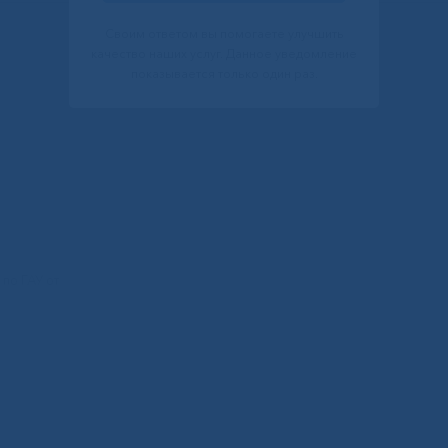
Своим ответом вы помогаете улучшить
качество наших услуг. Данное уведомление
показывается только один раз.
по ГАУ от