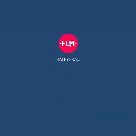
РУС
Здоровая
Якутия
Государственное автономное учреждение Республики Саха
(Якутия) Республиканская больница №1 - Национальный
центр медицины имени М.Е.Николаева
ЗАГРУЗКА...
Контакт-центр:
500-900
Контакт-центр по Ковид-19:
122 доб 4
Задать вопрос
Главная
»
Новости
»
5 новорожденных малышей выписались