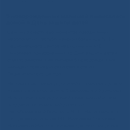
домой в День защиты детей
5 новорожденных малышей выписались
домой в День защиты детей
Одним из счастливых моментов праздничных
мероприятий Республиканской больницы № 1 –
Национального центра медицины им. М.Е.
Николаева, приуроченных ко Дню защиты детей,
стала торжественная выписка 5 новорожденных
малышей, появившихся на свет в стенах
Перинатального центра.
На руках счастливых родителей отправились домой
в самостоятельную жизнь 5 мальчиков и 2 девочки.
Новоиспеченных родителей с важным событием
поздравил генеральный директор
Республиканской больницы № 1 – Национального
центра медицины им. М.Е. Николаева Станислав
Николаевич Жирков, пожелав крепкого здоровья,