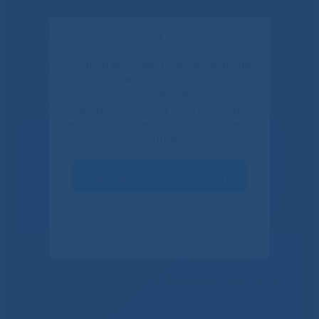
✕
Если Вы или Ваши родные и близкие
получали медицинскую помощь в
нашем центре, пожалуйста, уделите
пару минут и ответьте на несколько
вопросов о качестве работы нашего
центра.
Оценить качество услуг
Своим ответом вы помогаете улучшить качество
наших услуг. Данное уведомление показывается
только один раз.
Решаем вместе