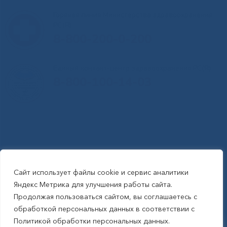
Горячая линия Министерства здравоохранения
РС(Я)
8-800-200-0-200
Единый контакт-центр здравоохранения РС(Я)
8-800-100-14-03
Сайт использует файлы cookie и сервис аналитики
RSS-обновления
|
Карта сайта
Яндекс Метрика для улучшения работы сайта.
This site is protected by reCAPTCHA and the Google Privacy Policyand
Продолжая пользоваться сайтом, вы соглашаетесь с
Terms of Service apply (Этот сайт защищен reCAPTCHA, на нем
обработкой персональных данных в соответствии с
применимы Политика конфиденциальности и Условия использования
Политикой обработки персональных данных.
Google).