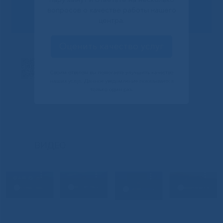
Сообщить о проблеме
вопросов о качестве работы нашего
центра.
Оценить качество услуг
Своим ответом вы помогаете улучшить качество
наших услуг. Данное уведомление показывается
только один раз.
ВИДЕО