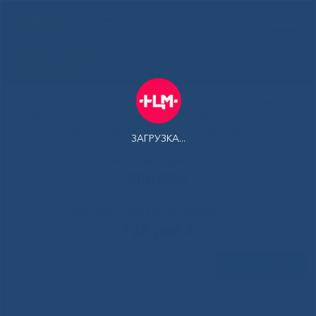
РУС
Здоровая
Якутия
Государственное автономное учреждение Республики Саха
(Якутия) Республиканская больница №1 - Национальный
центр медицины имени М.Е.Николаева
ЗАГРУЗКА...
Контакт-центр:
500-900
Контакт-центр по Ковид-19:
122 доб 4
Задать вопрос
5 новорожденных малышей
Главная
»
Новости
»