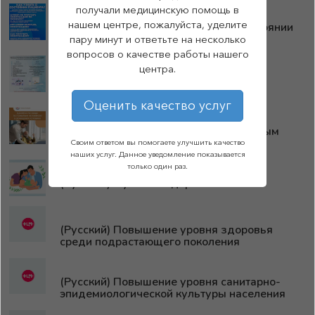
получали медицинскую помощь в
нашем центре, пожалуйста, уделите
(Русский) Памятка: “Как узнать о состоянии
пациента?”
пару минут и ответьте на несколько
вопросов о качестве работы нашего
центра.
(Русский) Памятка: “Как узнать о
пациенте?”
Оценить качество услуг
(Русский) Памятка по уходу за пожилым
человеком
Своим ответом вы помогаете улучшить качество
наших услуг. Данное уведомление показывается
только один раз.
(Русский) Мужское здоровье
(Русский) Повышение уровня здоровья
среди подрастающего поколения
(Русский) Повышение уровня санитарно-
эпидемиологической культуры населения