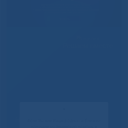
Решаем вместе
✕
Не смогли записаться к
Если Вы или Ваши родные и близкие
получали медицинскую помощь в