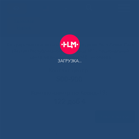
ENG
Здоровая
Якутия
Государственное автономное учреждение Республики Саха
(Якутия) Республиканская больница №1 - Национальный
центр медицины имени М.Е.Николаева
ЗАГРУЗКА...
Контакт-центр:
500-900
Контакт-центр по Ковид-19:
122 доб 4
Задать вопрос
Главная
»
Платные услуги
»
Информация для пациентов
»