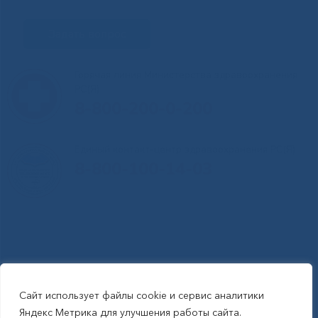
Задать вопрос
Горячая линия Министерства здравоохранения
РС(Я)
8-800-200-0-200
Единый контакт-центр здравоохранения РС(Я)
8-800-100-14-03
Сайт использует файлы cookie и сервис аналитики
RSS-обновления
|
Карта сайта
Яндекс Метрика для улучшения работы сайта.