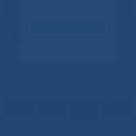
вопросов о качестве работы нашего
центра.
Оценить качество услуг
Своим ответом вы помогаете улучшить качество
наших услуг. Данное уведомление показывается
только один раз.
ВИДЕО