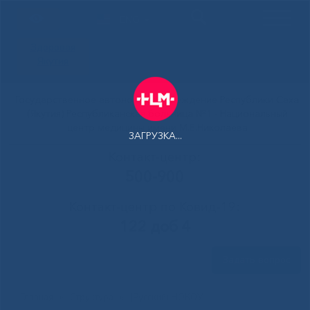
ENG
Здоровая
Якутия
Государственное автономное учреждение Республики Саха
(Якутия) Республиканская больница №1 - Национальный
центр медицины имени М.Е.Николаева
ЗАГРУЗКА...
Контакт-центр:
500-900
Контакт-центр по Ковид-19:
122 доб 4
Задать вопрос
Главная
»
Структура
»
(Русский) НОКОУ