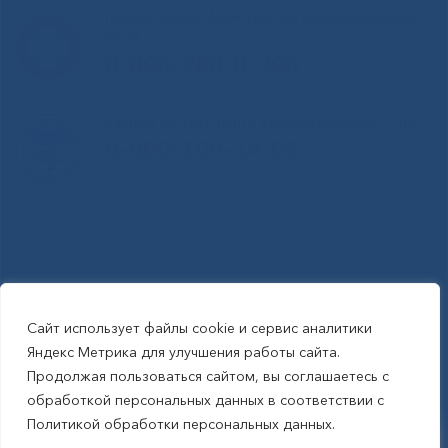
Горячая линия Министерства здравоохранения
РС(Я)
8-800-200-0-200
Единый контакт-центр здравоохранения РС(Я)
8-800-100-14-03
Сайт использует файлы cookie и сервис аналитики
RSS-обновления
|
Карта сайта
Яндекс Метрика для улучшения работы сайта.
This site is protected by reCAPTCHA and the Google Privacy Policyand
Продолжая пользоваться сайтом, вы соглашаетесь с
Terms of Service apply (Этот сайт защищен reCAPTCHA, на нем
обработкой персональных данных в соответствии с
применимы Политика конфиденциальности и Условия использования
Политикой обработки персональных данных.
Google).