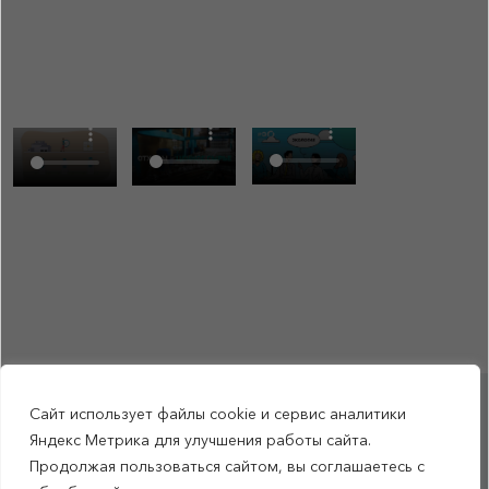
Сайт использует файлы cookie и сервис аналитики
RSS-обновления
|
Карта сайта
Яндекс Метрика для улучшения работы сайта.
This site is protected by reCAPTCHA and the Google Privacy Policyand
Продолжая пользоваться сайтом, вы соглашаетесь с
Terms of Service apply (Этот сайт защищен reCAPTCHA, на нем