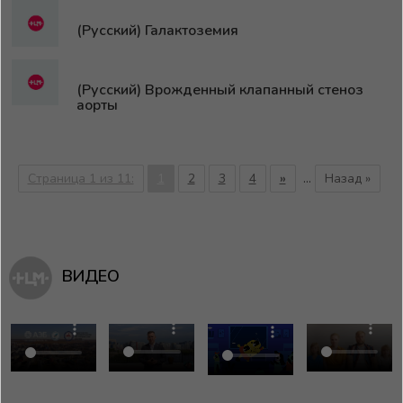
(Русский) Галактоземия
(Русский) Врожденный клапанный стеноз
аорты
Страница 1 из 11:
1
2
3
4
»
...
Назад »
ВИДЕО