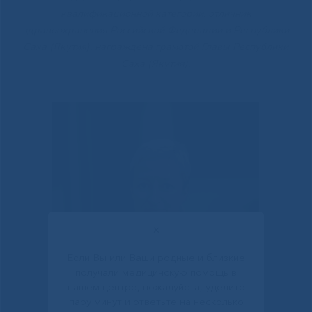
квалификационной категории, отличник
здравоохранения Российской Федерации и Республики
Саха (Якутия), награждена грамотой Главы Республики
Саха (Якутия).
✕
Если Вы или Ваши родные и близкие
получали медицинскую помощь в
нашем центре, пожалуйста, уделите
пару минут и ответьте на несколько