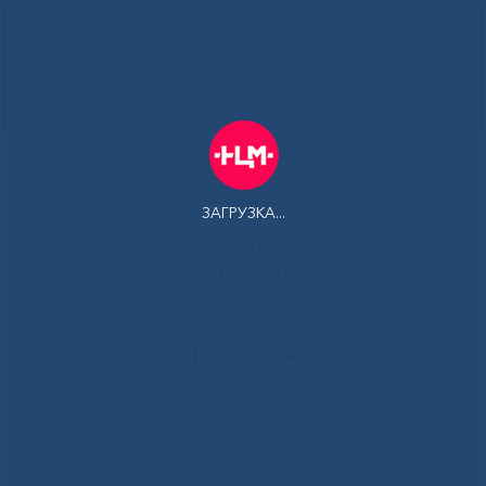
ENG
Здоровая
Якутия
Государственное автономное учреждение Республики Саха
(Якутия) Республиканская больница №1 - Национальный
центр медицины имени М.Е.Николаева
ЗАГРУЗКА...
Контакт-центр:
500-900
Контакт-центр по Ковид-19:
122 доб 4
Задать вопрос
Главная
»
Структура
»
Руководство