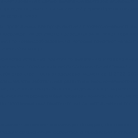
анкетирования с целью выявления факторов, влияющих 
 проводятся дни открытых дверей у врачей узких специа
ля сотрудников.
ях, проводимых для профилактики профессионального вы
опровождения регулярно проводятся занятия арт-терапие
инги по командообразованию, которые помогают наладит
огический комфорт.
ножество успешных практик по выявлению и поддержке 
разованием, обладающих необходимыми личностными и
себя ответственность за здоровье пациентов. В 2022-202
 специалисты работали над развитием эмоционального инт
у медицинские сестры больницы сделали упор на развитие
дицинским персоналом был проведен конкурс на лучшие п
разработанные ими памятки по уходу, методические пособ
занимают активную жизненную позицию, постоянно
лодым сотрудникам освоиться в профессии и старают