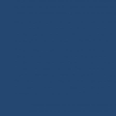
Национальному календарю прививок, проведения 
здоровье сотрудников. В отделении профилактики
также организована работа дневного стационара д
Медицинские психологи рассказали о мероприяти
сотрудников. Отделом медико-психологического с
индивидуальные консультации сотрудников, трен
взаимодействие с коллегами и обеспечить психол
В Национальном центре медицины реализуется м
среди специалистов со средним медицинским об
профессиональными качествами, готовых брать на 
прошел цикл занятий школы «Энергия молодости»,
одного из важнейших качеств лидера. В 2024 год
безопасности: среди специалистов со средним ме
прикладного характера. Сотрудники представили 
коммуникации с пациентами и их близкими.
«Медицинские сестры нашей больницы 
обучаются новым навыкам, помогают мо