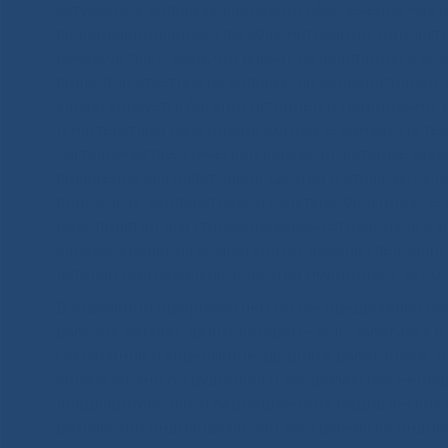
актуальных вопросах кадрового обеспечения Нац
по комплектованию, способах мотивации, ценнос
руководства, о всём, что влияет на адаптацию в к
подробно ответила на вопросы по корпоративной 
характеризуется богатой историей и традициями,
и мастерством работников центра. В рамках сис
наставничестве, этической комиссии, которые за
поведения для работников Центра и отражают клю
принципах корпоративной культуры больницы. В
мероприятий для стимулирования сотрудников к 
здравоохранения компетенций: лучшие специалис
ветеран Национального центра медицины», за осо
В отделении профилактики гостье представили пр
рабочих местах», девиз которой – «Мы заботимся о
сохранение и укрепление здоровья работников. 
образа жизни сотрудников и профилактику неин
предварительных и периодических медицинских о
разработки индивидуальной программы по индика