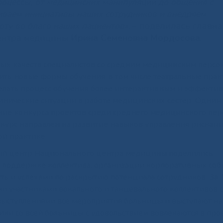
роцессы, от медицинских манипуляций до общения с
иваем инициативы наших сотрудников и внедряем
ту во благо наших пациентов»
, – поделилась главн
центра медицины
Ирина Семеновна Мордосова
.
ных качеств специалистов со средним медицинским персо
ить новые формы обучения, в том числе театральные прак
елать процесс обучения более интерактивным и эффекти
инические ситуации в работе медицинских сестер. Одним
ние конкурса проектов среди среднего медицинского пер
нкурс направлен на развитие навыков управления рисками
й практике.
ый центр Национального центра медицины поделились
поддержке коллектива, организации корпоративных соб
ть и успехами по раскрытию потенциала сотрудников. За 1
и участниками вокального и танцевального коллективов с
выступлениями все мероприятия больницы и выступают на
ники со всей больницы с удовольствием вовлекаются в пр