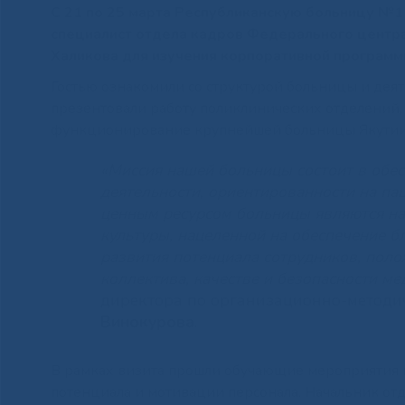
С 21 по 25 марта Республиканскую больницу №1
специалист отдела кадров Федерального центр
Халикова для изучения корпоративной программ
Гостью ознакомили со структурой больницы и дея
презентовали работу поликлинических отделений,
функционирование крупнейшей больницы Якутии
«Миссия нашей больницы состоит в обе
деятельности, ориентированности на пац
ценным ресурсом больницы являются на
культуры, нацеленной на обеспечение б
развития потенциала сотрудников, поло
коллектива, качестве и безопасности ме
директора по организационно-методи
Винокурова
.
В рамках визита прошли обучающие мероприятия 
потенциала и мотивации персонала. Начальник отд