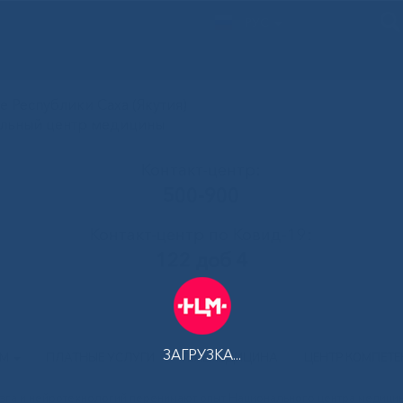
РУС
 Республики Саха (Якутия)
альный центр медицины
Контакт-центр:
500-900
Контакт-центр по Ковид-19:
122 доб 4
ЗАГРУЗКА...
АМ
ПЛАТНЫЕ УСЛУГИ
ТЕЛЕМЕДИЦИНА
ЦЕНТР КОМПЕТ
зга и нейротехнологий перенимают опыт Национального центра медици