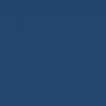
Для слабовидящих
Здоровая Якутия
Государственное автономное учреждение
Республиканская больница №1 - Национ
имени М.Е.Николаева
НОВОСТИ
ЦЕНТР
НОКОУ
ПАЦИЕНТ
Главная
»
Новости
»
Специалисты Федерального центра мо