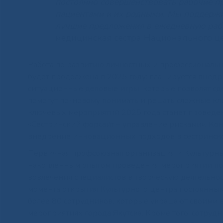
постоянно совершенствовать рабочие п
пациентами и их родными. Мы поддерж
лучшие предложения в ежедневную рабо
медицинская сестра Национального 
Работа по развитию личностных и профессиональ
будет продолжена в 2025 году: планируется внедр
ситуационные деловые игры, которые позволят сд
помогут по-новому понимать и решать сложные кл
ключевых мероприятий 2025 года станет проведе
«Сестринский форсайт – управление рисками». Ко
внедрение инновационных подходов в сестринско
Первичная профсоюзная организация и Культурн
накопленным опытом проведения мероприятий по 
вовлечения специалистов в творческую деятельнос
момента открытия Культурного центра постоянным
более 80 сотрудников, которые украшают своими 
мероприятиях города Якутска. Кроме того, сотруд