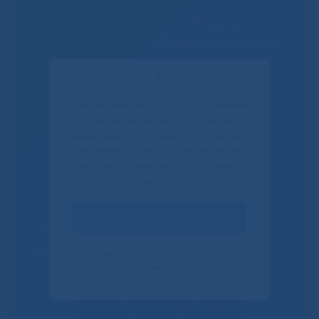
Решаем вместе
✕
Если Вы или Ваши родные и близкие
получали медицинскую помощь в
нашем центре, пожалуйста, уделите
пару минут и ответьте на несколько
вопросов о качестве работы нашего
центра.
Оценить качество услуг
Не смогли записаться к
врачу?
Своим ответом вы помогаете улучшить качество
наших услуг. Данное уведомление показывается
только один раз.
Сообщить о проблеме