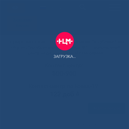
РУС
Здоровая
Якутия
Государственное автономное учреждение Республики Саха
(Якутия) Республиканская больница №1 - Национальный
центр медицины имени М.Е.Николаева
ЗАГРУЗКА...
Контакт-центр:
500-900
Контакт-центр по Ковид-19:
122 доб 4
Задать вопрос
Специалисты Федерального
Главная
»
Новости
»