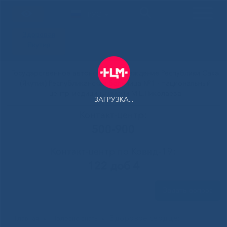
РУС
Здоровая
Якутия
Государственное автономное учреждение Республики Саха
(Якутия) Республиканская больница №1 - Национальный
центр медицины имени М.Е.Николаева
ЗАГРУЗКА...
Контакт-центр:
500-900
Контакт-центр по Ковид-19:
122 доб 4
Задать вопрос
Здоровое сердце:
Главная
»
Полезно знать
»