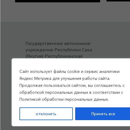
Государственное автономное
учреждение Республики Саха
(Якутия) Республиканская
больница №1 - Национальный
центр медицины
Сайт использует файлы cookie и сервис аналитики
им.М.Е.Николаева
Яндекс Метрика для улучшения работы сайта.
Продолжая пользоваться сайтом, вы соглашаетесь с
обработкой персональных данных в соответствии с
Все права защищены, 2026
Политикой обработки персональных данных.
Политика обработки
отклонять
Принять все
персональных данных