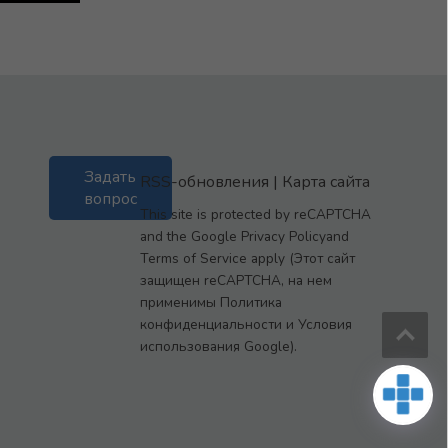
Задать
RSS-обновления
|
Карта сайта
вопрос
This site is protected by reCAPTCHA
and the Google Privacy Policyand
Terms of Service apply (Этот сайт
защищен reCAPTCHA, на нем
применимы Политика
конфиденциальности и Условия
использования Google).