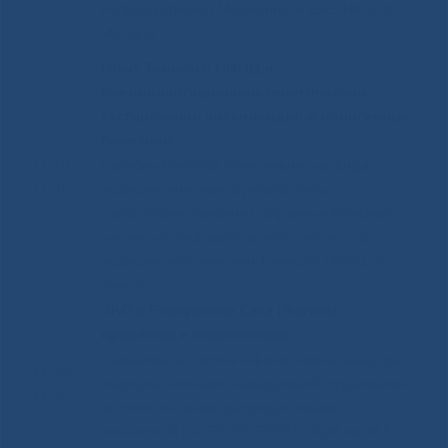
Репродуктивной Медицины «ГЕНЕТИКО» (г.
Москва)
Опыт Томского НИМЦ в
преимплантационном генетическом
тестировании анеуплоидий и моногенных
болезней
11.10-
Скрябин Николай Алексеевич, кандидат
11.35
медицинских наук, руководитель
лаборатории геномики орфанных болезней
научно-исследовательского института
медицинской генетики Томского НИМЦ, (г.
Томск)
ЭКО в Республике Саха (Якутия):
проблемы и перспективы
Семенова Айталина Афанасьевна, кандидат
11.35-
медицинских наук, заведующий отделением
11.50
вспомогательных репродуктивных
технологий ГАУ РС(Я) «РБ№1-НЦМ им. М.Е.