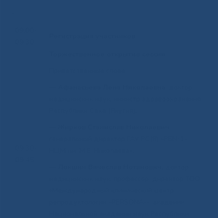
09.00-
Регистрация участников
09.30
Торжественное открытие сессии
Приветственные слова:
— Афанасьева Лена Николаевна
, доктор
медицинских наук, министр здравоохранения
Республики Саха (Якутия);
—
Жирков Станислав Николаевич
,
генеральный директор ГАУ РС(Я) «РБ№1-
09.30-
НЦМ им. М.Е. Николаева»;
09.45
— Локшин Вячеслав Нотанович,
доктор
медицинских наук, профессор, директор ТОО
«Международный клинический центр
репродуктологии «PERSONA»», академик
Национальной академии наук Республики