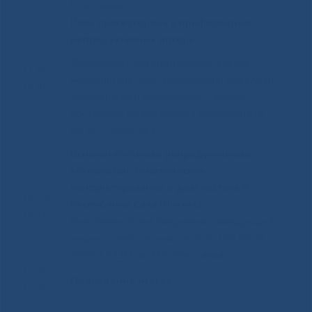
Николаева»
Роль прогестерона в профилактике
репродуктивных потерь
Филиппова Роза Дмитриевна, доктор
11.50-
медицинских наук, заведующий кафедрой
12.05
«Акушерство и гинекология» Северо-
Восточного федерального университета
им. М.К. Аммосова
Вспомогательные репродуктивные
технологии: генетическое
консультирование и диагностика в
12.05-
Республике Саха (Якутия)
12.20
Николаева Ирина Аверьевна, заведующий
медико-генетическим центром ГАУ РС(Я)
«РБ№1-НЦМ им. М.Е. Николаева»
12.20-
Подведение итогов
12.30