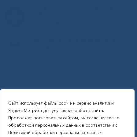
Горячая линия Министерства здравоохранения
РС(Я)
8-800-200-0-200
Единый контакт-центр здравоохранения РС(Я)
8-800-100-14-03
Сайт использует файлы cookie и сервис аналитики
RSS-обновления
|
Карта сайта
Яндекс Метрика для улучшения работы сайта.
This site is protected by reCAPTCHA and the Google Privacy Policyand
Продолжая пользоваться сайтом, вы соглашаетесь с
Terms of Service apply (Этот сайт защищен reCAPTCHA, на нем
обработкой персональных данных в соответствии с
применимы Политика конфиденциальности и Условия использования
Политикой обработки персональных данных.
Google).