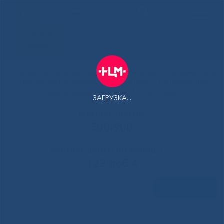
РУС
Здоровая
Якутия
Государственное автономное учреждение Республики Саха
(Якутия) Республиканская больница №1 - Национальный
центр медицины имени М.Е.Николаева
ЗАГРУЗКА...
Контакт-центр:
500-900
Контакт-центр по Ковид-19:
122 доб 4
Задать вопрос
Главная
»
Конференции
»
Программа «Репродуктивная