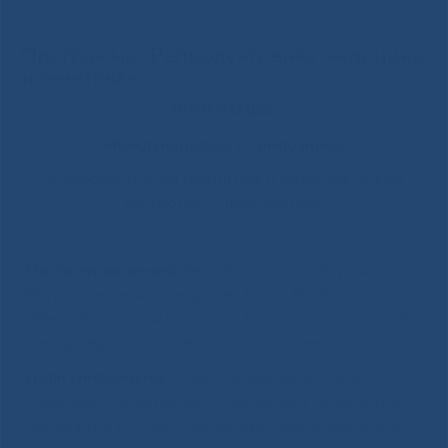
медицина и генетика»
Программа «Репродуктивная медицина
и генетика»
ПРОГРАММА
Международного симпозиума
«Репродуктивная медицина и генетика: новые
горизонты и достижения»
Место проведения
: Республика Саха (Якутия), г.
Якутск, Сергеляхское шоссе, 4, ГАУ РС(Я)
«Республиканская больница № 1 – Национальный
центр медицины имени М.Е. Николаева».
Цели симпозиума:
обмен передовым опытом и
знаниями, обсуждение современных тенденций и
инноваций в области репродуктивной медицины,