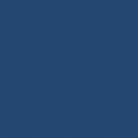
08 августа 2025 г., пятница
09.00-12:30
Место проведения: Конференц-зал Николаев
ПЛЕНАРНОЕ ЗАСЕДАНИЕ
Онлайн-трансляция:
https://vc.rcitsakha.ru/client?
conference=1655
Модераторы:
Локшин Вячеслав Нотанович,
доктор
медицинских наук, профессор, директор ТОО
«Международный клинический центр
репродуктологии «PERSONA»», академик