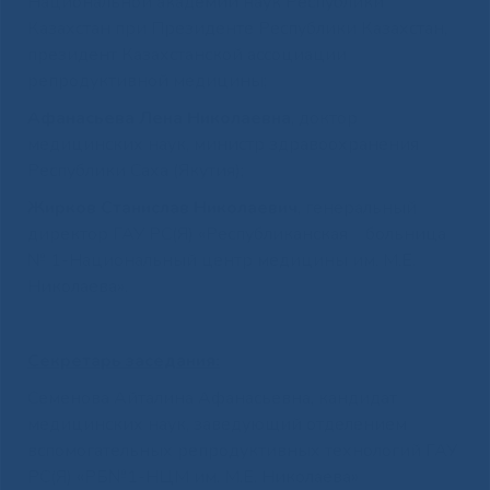
Национальной академии наук Республики
Казахстан при Президенте Республики Казахстан,
президент Казахстанской ассоциации
репродуктивной медицины;
Афанасьева Лена Николаевна
, доктор
медицинских наук, министр здравоохранения
Республики Саха (Якутия);
Жирков Станислав Николаевич
, генеральный
директор ГАУ РС(Я) «Республиканская больница
№ 1-Национальный центр медицины им. М.Е.
Николаева».
Секретарь заседания:
Семенова Айталина Афанасьевна, кандидат
медицинских наук, заведующий отделением
вспомогательных репродуктивных технологий ГАУ
РС(Я) «РБ№1-НЦМ им. М.Е. Николаева»