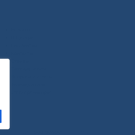
Новости
О Центре
Пациентам
Контакты
Отзывы
Платные услуги
Вопросы и ответы
Телемедицина
Стопкоронавирус
САЙТ СОЗДАН:
ООО "ЭЙФОС"
. ИНФОРМАЦИОННЫЕ ТЕХНОЛОГИИ