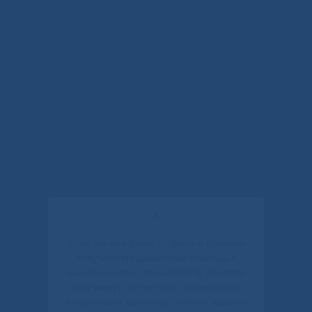
✕
Если Вы или Ваши родные и близкие
получали медицинскую помощь в
нашем центре, пожалуйста, уделите
пару минут и ответьте на несколько
вопросов о качестве работы нашего