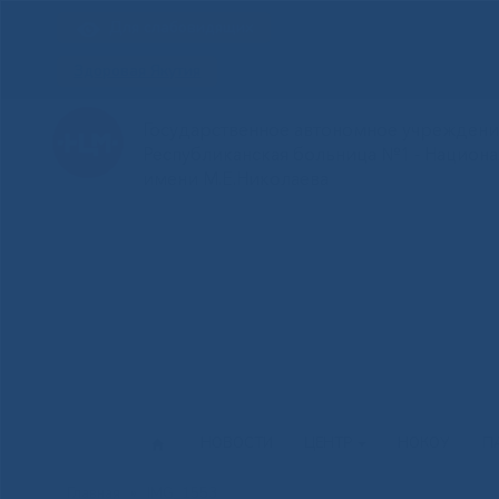
Для слабовидящих
Здоровая Якутия
Государственное автономное учреждение
Республиканская больница №1 - Национ
имени М.Е.Николаева
НОВОСТИ
ЦЕНТР
НОКОУ
П
Главная
»
IMG_1553