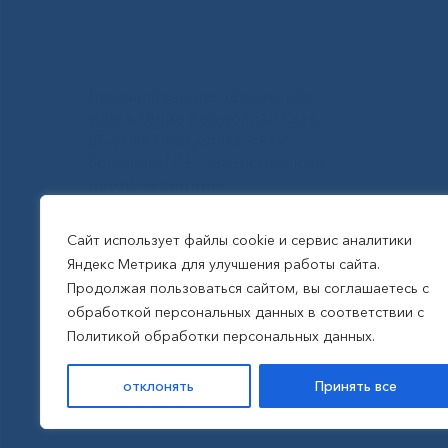
Государственное автономное
учреждение Республики Саха
(Якутия) Республиканская
больница №1 - Национальный
центр медицины
им.М.Е.Николаева
Сайт использует файлы cookie и сервис аналитики
Яндекс Метрика для улучшения работы сайта.
Все права защищены, 2026
Продолжая пользоваться сайтом, вы соглашаетесь с
обработкой персональных данных в соответствии с
Политика обработки
Политикой обработки персональных данных.
персональных данных
отклонять
Принять все