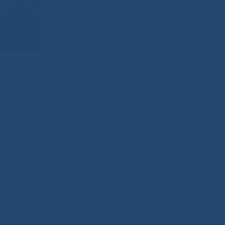
иния Министерства здравоохранения РС(Я)
200-0-200