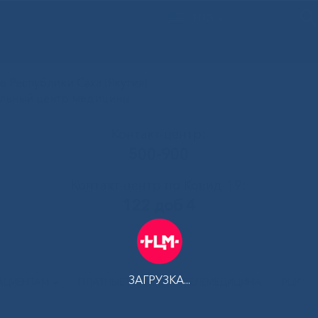
ENG
 Республики Саха (Якутия)
альный центр медицины
Контакт-центр:
500-900
Контакт-центр по Ковид-19:
122 доб 4
ЗАГРУЗКА...
АЦИЕНТАМ
ПЛАТНЫЕ УСЛУГИ
ТЕЛЕМЕДИЦИНА
РЦК