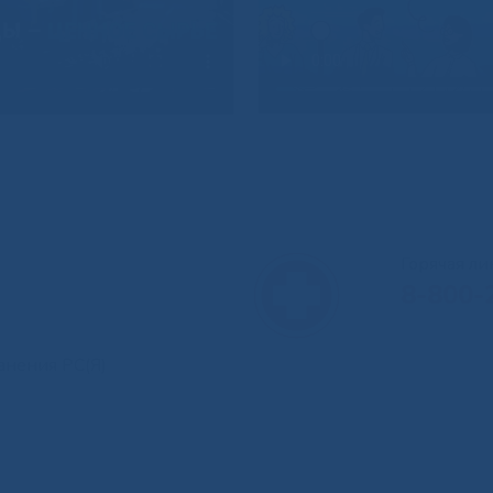
Горячая л
8-800-
анения РС(Я)