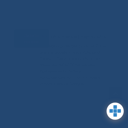
Задать
RSS-обновления
|
Карта сайта
вопрос
This site is protected by reCAPTCHA
and the Google Privacy Policyand
Terms of Service apply (Этот сайт
защищен reCAPTCHA, на нем
применимы Политика
конфиденциальности и Условия
использования Google).