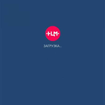
ENG
Здоровая
Якутия
Государственное автономное учреждение Республики Саха
(Якутия) Республиканская больница №1 - Национальный
центр медицины имени М.Е.Николаева
ЗАГРУЗКА...
Контакт-центр:
500-900
Контакт-центр по Ковид-19:
122 доб 4
Задать вопрос
Главная
»
Новости
»