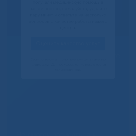
получали медицинскую помощь в
нашем центре, пожалуйста, уделите
пару минут и ответьте на несколько
вопросов о качестве работы нашего
центра.
Оценить качество услуг
Решаем вместе
Своим ответом вы помогаете улучшить качество
наших услуг. Данное уведомление показывается
только один раз.
Не смогли записаться к