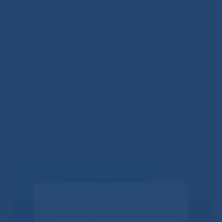
станет для вас ярче и теплее от поздравлений
благодарных пациентов и коллег! Мирного вам
неба, профессиональных успехов и оптимизма!
Будьте здоровы и счастливы!
✕
Если Вы или Ваши родные и близкие