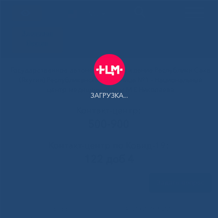
ENG
Здоровая
Якутия
Государственное автономное учреждение Республики Саха
(Якутия) Республиканская больница №1 - Национальный
центр медицины имени М.Е.Николаева
ЗАГРУЗКА...
Контакт-центр:
500-900
Контакт-центр по Ковид-19:
122 доб 4
Задать вопрос
Главная
»
Новости
»
50 ЛЕТ ДЕТСКОЙ ХИРУРГИИ