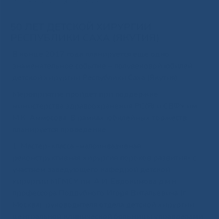
РЕСПУБЛИКИ САХА (ЯКУТИЯ)
50 ЛЕТ ДЕТСКОЙ ХИРУРГИИ
РЕСПУБЛИКИ САХА (ЯКУТИЯ)
В конце 2017 года планируется еще одно
знаменательное событие – полувековой юбилей
детской хирургии Республики Саха (Якутия).
Мероприятие пройдет при поддержке
министерства здравоохранения РС(Я) и СВФУ им.
М.К. Аммосова. В рамках юбилейных торжеств
планируется проведение:
1. Мастер-класса «малоинвазивная
реконструктивная хирургия пороков развития» с
участием заведующего кафедрой детской
хирургии МГМСУ им. А.И. Евдокимова д.м.н.
профессора Поддубного Игоря Витальевича (г.
Москва), руководителя отдела детской хирургии
центральной клинической больницы управделами