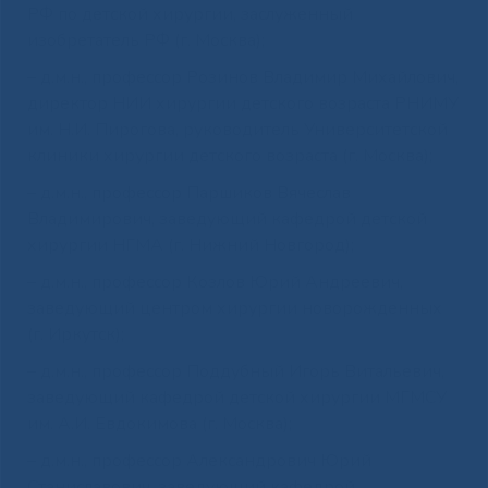
РФ по детской хирургии, заслуженный
изобретатель РФ (г. Москва);
– д.м.н., профессор Розинов Владимир Михайлович,
директор НИИ хирургии детского возраста РНИМУ
им. Н.И. Пирогова, руководитель Университетской
клиники хирургии детского возраста (г. Москва);
– д.м.н., профессор Паршиков Вячеслав
Владимирович, заведующий кафедрой детской
хирургии НГМА (г. Нижний Новгород);
– д.м.н., профессор Козлов Юрий Андреевич,
заведующий центром хирургии новорожденных
(г. Иркутск);
– д.м.н., профессор Поддубный Игорь Витальевич,
заведующий кафедрой детской хирургии МГМСУ
им. А.И. Евдокимова (г. Москва);
– д.м.н., профессор Александрович Юрий
Станиславович, заведующий кафедрой