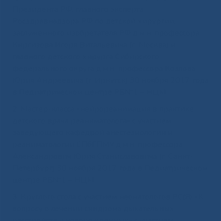
Президента РФ, главного эксперта
Росздравнадзора РФ по детской хирургии,
заслуженного изобретателя РФ д.м.н. профессора
Киргизова Игоря Витальевича (г. Москва) и
главного детского хирурга Сибирского
федерального округа д.м.н. профессора Козлова
Юрия Андреевича (г. Иркутск) 30 ноября 2017 года
в Педиатрическом центре РБ№1 – НЦМ.
2. Мастер-класса «нейрореанимация в практике
детского врача реаниматолога» с участием
заведующего кафедрой анестезиологии и
реаниматологии СПбГПМУ д.м.н. профессора
Александрович Юрия Станиславовича (г. Санкт-
Петербург) 30 ноября 2017 года в Педиатрическом
центре РБ№1 – НЦМ.
3. Круглого стола с участием неонатологов РС(Я) «К
вопросу о лечении синдрома дыхательных
расстройств у новорожденных» с участием