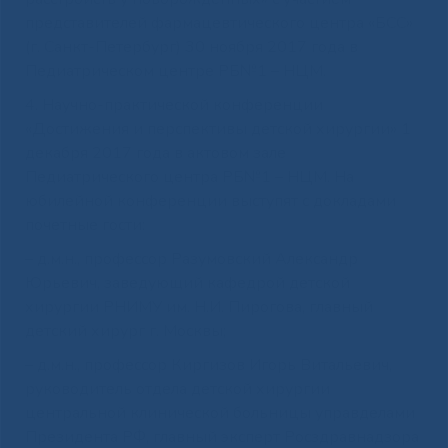
представителей фармацевтического центра «БСС»
(г. Санкт-Петербург) 30 ноября 2017 года в
Педиатрическом центре РБ№1 – НЦМ.
4. Научно-практической конференции
«Достижения и перспективы детской хирургии» 1
декабря 2017 года в актовом зале
Педиатрического центра РБ№1 – НЦМ. На
юбилейной конференции выступят с докладами
почетные гости:
– д.м.н., профессор Разумовский Александр
Юрьевич, заведующий кафедрой детской
хирургии РНИМУ им. Н.И. Пирогова, главный
детский хирург г. Москвы;
– д.м.н., профессор Киргизов Игорь Витальевич,
руководитель отдела детской хирургии
центральной клинической больницы управделами
Президента РФ, главный эксперт Росздравнадзора