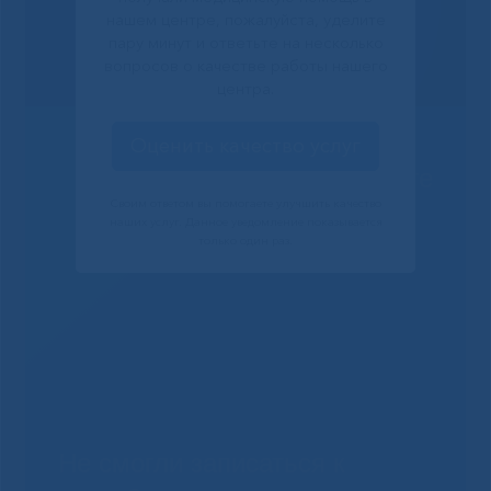
нашем центре, пожалуйста, уделите
пару минут и ответьте на несколько
вопросов о качестве работы нашего
центра.
Оценить качество услуг
Решаем вместе
Своим ответом вы помогаете улучшить качество
наших услуг. Данное уведомление показывается
только один раз.
Не смогли записаться к