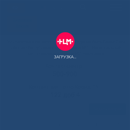
ENG
Здоровая
Якутия
Государственное автономное учреждение Республики Саха
(Якутия) Республиканская больница №1 - Национальный
центр медицины имени М.Е.Николаева
ЗАГРУЗКА...
Контакт-центр:
500-900
Контакт-центр по Ковид-19:
122 доб 4
Задать вопрос
Главная
»
Новости
»
ДОБРО ПОЖАЛОВАТЬ В ПРОФЕССИЮ