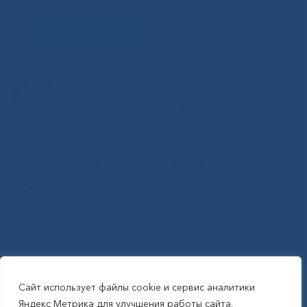
Задать вопрос
Горячая линия Министерства здравоохранения
РС(Я)
8-800-200-0-200
Единый контакт-центр здравоохранения РС(Я)
8-800-100-14-03
Сайт использует файлы cookie и сервис аналитики
RSS-обновления
|
Карта сайта
Яндекс Метрика для улучшения работы сайта.