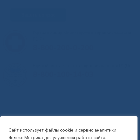
Задать вопрос
Горячая линия Министерства здравоохранения
РС(Я)
8-800-200-0-200
Единый контакт-центр здравоохранения РС(Я)
8-800-100-14-03
Сайт использует файлы cookie и сервис аналитики
RSS-обновления
|
Карта сайта
Яндекс Метрика для улучшения работы сайта.