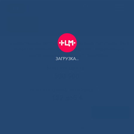
ENG
Здоровая
Якутия
Государственное автономное учреждение Республики Саха
(Якутия) Республиканская больница №1 - Национальный
центр медицины имени М.Е.Николаева
ЗАГРУЗКА...
Контакт-центр:
500-900
Контакт-центр по Ковид-19:
122 доб 4
Задать вопрос
Главная
»
Новости
»
(Русский) Глава Якутии Айсен Сергеевич