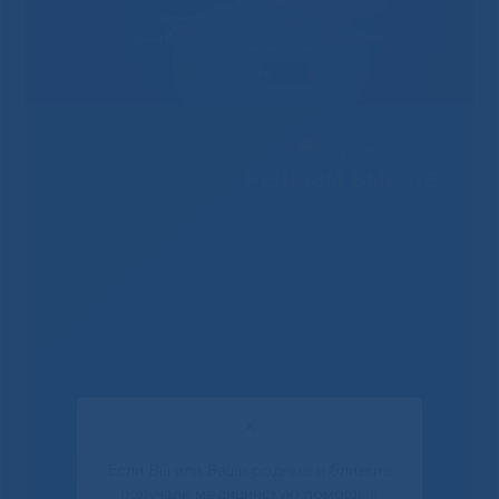
Решаем вместе
✕
Не смогли записаться к
Если Вы или Ваши родные и близкие
получали медицинскую помощь в