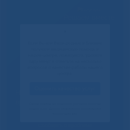
Решаем вместе
✕
Если Вы или Ваши родные и близкие
получали медицинскую помощь в
нашем центре, пожалуйста, уделите
пару минут и ответьте на несколько
вопросов о качестве работы нашего
центра.
Оценить качество услуг
Не смогли записаться к
врачу?
Своим ответом вы помогаете улучшить качество
наших услуг. Данное уведомление показывается
только один раз.
Сообщить о проблеме