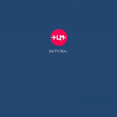
ENG
Здоровая
Якутия
Государственное автономное учреждение Республики Саха
(Якутия) Республиканская больница №1 - Национальный
центр медицины имени М.Е.Николаева
ЗАГРУЗКА...
Контакт-центр:
500-900
Контакт-центр по Ковид-19:
122 доб 4
Задать вопрос
(Русский) Интеллектуальная игра
Главная
»
Новости
»