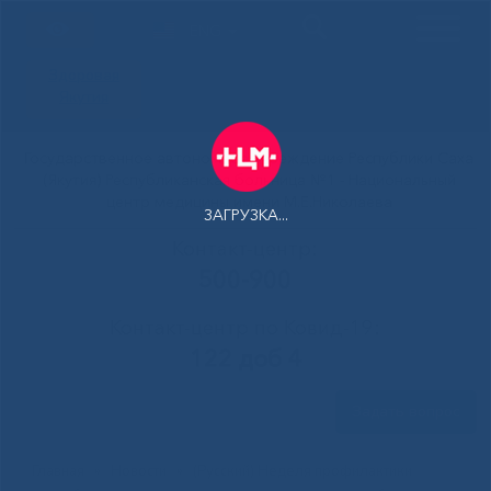
ENG
Здоровая
Якутия
Государственное автономное учреждение Республики Саха
(Якутия) Республиканская больница №1 - Национальный
центр медицины имени М.Е.Николаева
ЗАГРУЗКА...
Контакт-центр:
500-900
Контакт-центр по Ковид-19:
122 доб 4
Задать вопрос
Главная
»
Новости
»
(Русский) Неделя профилактики