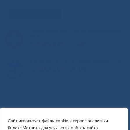
Задать вопрос
Горячая линия Министерства здравоохранения
РС(Я)
8-800-200-0-200
Единый контакт-центр здравоохранения РС(Я)
8-800-100-14-03
Сайт использует файлы cookie и сервис аналитики
RSS-обновления
|
Карта сайта
Яндекс Метрика для улучшения работы сайта.