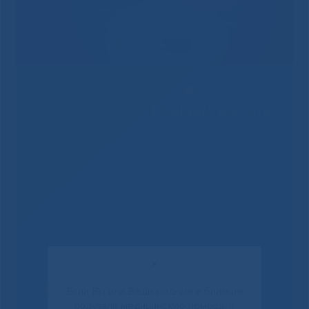
Решаем вместе
✕
Не смогли записаться к
Если Вы или Ваши родные и близкие
получали медицинскую помощь в