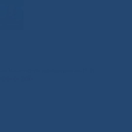
иния Министерства здравоохранения РС(Я)
200-0-200