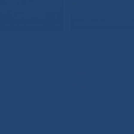
Горячая л
8-800-
анения РС(Я)