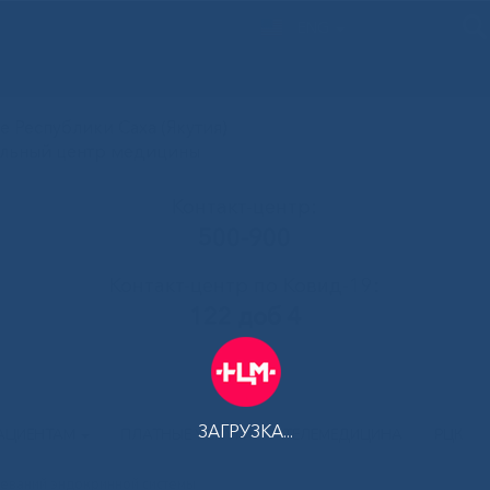
ENG
 Республики Саха (Якутия)
альный центр медицины
Контакт-центр:
500-900
Контакт-центр по Ковид-19:
122 доб 4
ЗАГРУЗКА...
АЦИЕНТАМ
ПЛАТНЫЕ УСЛУГИ
ТЕЛЕМЕДИЦИНА
РЦК
леваний эндокринной системы