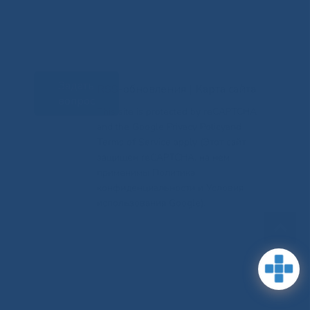
Задать
RSS-обновления
|
Карта сайта
вопрос
This site is protected by reCAPTCHA
and the Google Privacy Policyand
Terms of Service apply (Этот сайт
защищен reCAPTCHA, на нем
применимы Политика
конфиденциальности и Условия
использования Google).