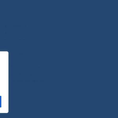
Новости
О Центре
Пациентам
Контакты
Отзывы
Платные услуги
Вопросы и ответы
Телемедицина
Стопкоронавирус
САЙТ СОЗДАН:
ООО "ЭЙФОС"
. ИНФОРМАЦИОННЫЕ ТЕХНОЛОГИИ