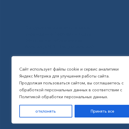
Государственное автономное
учреждение Республики Саха
(Якутия) Республиканская
больница №1 - Национальный
центр медицины
им.М.Е.Николаева
Сайт использует файлы cookie и сервис аналитики
Яндекс Метрика для улучшения работы сайта.
Все права защищены, 2026
Продолжая пользоваться сайтом, вы соглашаетесь с
обработкой персональных данных в соответствии с
Политика обработки
Политикой обработки персональных данных.
персональных данных
отклонять
Принять все