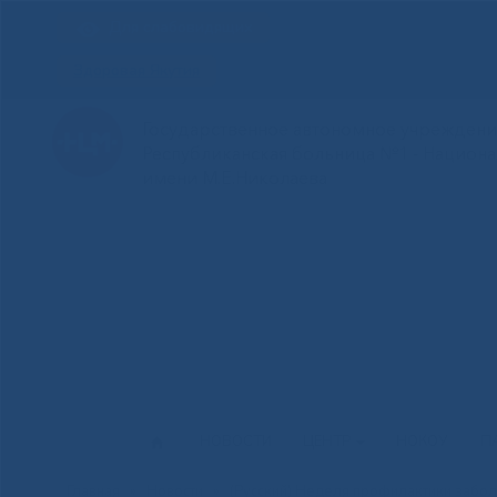
Для слабовидящих
Здоровая Якутия
Государственное автономное учреждение
Республиканская больница №1 - Национ
имени М.Е.Николаева
НОВОСТИ
ЦЕНТР
НОКОУ
П
Главная
»
Новости
»
(Русский) Неделя профилактики забо