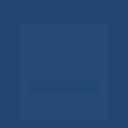
Решаем вместе
✕
Если Вы или Ваши родные и близкие
получали медицинскую помощь в
нашем центре, пожалуйста, уделите
пару минут и ответьте на несколько
вопросов о качестве работы нашего
центра.
Оценить качество услуг
Не смогли записаться к
врачу?
Своим ответом вы помогаете улучшить качество
наших услуг. Данное уведомление показывается
только один раз.
Сообщить о проблеме