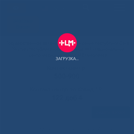
ENG
Здоровая
Якутия
Государственное автономное учреждение Республики Саха
(Якутия) Республиканская больница №1 - Национальный
центр медицины имени М.Е.Николаева
ЗАГРУЗКА...
Контакт-центр:
500-900
Контакт-центр по Ковид-19:
122 доб 4
Задать вопрос
(Русский) Нейрофизиолог Александр
Главная
»
»