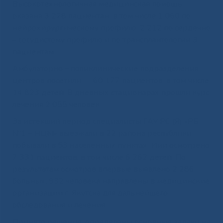
Высокотехнологичная медицинская помощь
оказана 3 278 пациентам, в том числе 1 060 по
нейрохирургическому профилю, 2 212 по сердечно
– сосудистому профилю и по трансплантологии 3
пациентам.
Амбулаторно – поликлинические подразделения
центров посетили 60 177 пациентов, в том числе
14 823 детей. В дневных стационарах прошли курс
лечения 2 055 человек.
За истекший период специалисты ГАУ РС (Я) «РБ
№1 – НЦМ» выезжали в 22 района республики,
побывали в 53 населенных пунктах. Ими осмотрено
7 331 пациентов, в том числе 6 262 детей. По
результатам осмотров впервые выявлено 2 286
больных, 932 человека направлены в медицинские
организации г. Якутска для дальнейшего
обследования и лечения.
Принято решение, определены основные задачи на