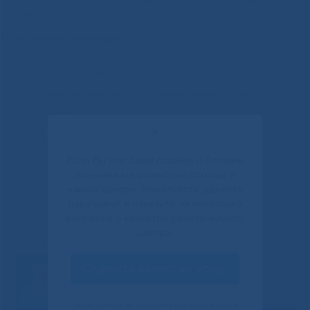
текущий год.
Связанные материалы:
(Русский) “В гостях у дедушки Корнея”
В Педиатрическом центре прозвучал Первый звонок
День почки
✕
Валерия Фомина о «Территории смыслов»
Если Вы или Ваши родные и близкие
получали медицинскую помощь в
нашем центре, пожалуйста, уделите
пару минут и ответьте на несколько
вопросов о качестве работы нашего
центра.
Оценить качество услуг
Своим ответом вы помогаете улучшить качество