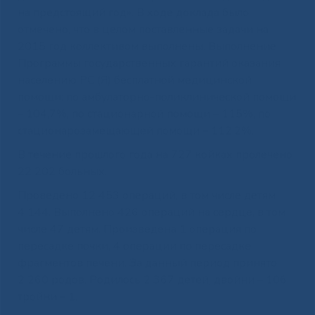
на предстоящий год». В ходе доклада было
отмечено, что в целом поставленные задачи на
2015 год коллективом выполнены. Выполнение
Программы государственных гарантий оказания
населению РС (Я) бесплатной медицинской
помощи: по амбулаторно-поликлинической помощи
– 104,7%, по стационарной помощи – 115%, по
стационарозамещающей помощи – 112,2%.
В течение прошлого года на 727 койках пролечено
22 202 больных.
Проведено 12 453 операций, в том числе детям
4 144. Выполнено 426 операций на сердце, в том
числе 47 детям. Произведена 1 операция по
пересадке почки, 4 операции по пересадке
фрагментов печени. За данный период принято
2 260 родов. Родилось 2 367 детей, двойни – 106,
тройни – 1.