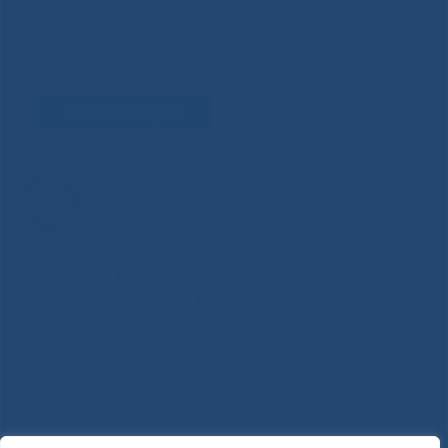
Задать вопрос
Горячая линия Министерства здравоохранения
РС(Я)
8-800-200-0-200
Единый контакт-центр здравоохранения РС(Я)
8-800-100-14-03