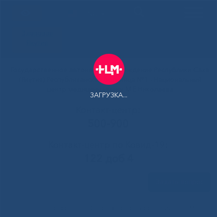
ENG
Здоровая
Якутия
Государственное автономное учреждение Республики Саха
(Якутия) Республиканская больница №1 - Национальный
центр медицины имени М.Е.Николаева
ЗАГРУЗКА...
Контакт-центр:
500-900
Контакт-центр по Ковид-19:
122 доб 4
Задать вопрос
Главная
»
Новости
»
Об итогах деятельности РБ№1-НЦМ за