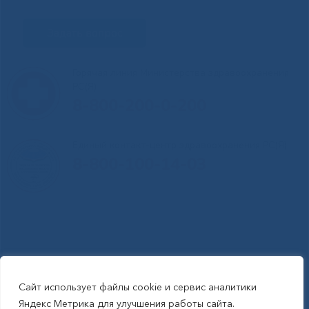
Задать вопрос
Горячая линия Министерства здравоохранения
РС(Я)
8-800-200-0-200
Единый контакт-центр здравоохранения РС(Я)
8-800-100-14-03
Сайт использует файлы cookie и сервис аналитики
RSS-обновления
|
Карта сайта
Яндекс Метрика для улучшения работы сайта.