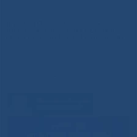
растения лечат»: зелёная терапия в стенах РБ№1‑НЦМ им. М.Е.
Николаева
(Русский) Проект «Фитодизайн –
растения лечат»: зелёная терапия в
стенах РБ№1‑НЦМ им. М.Е. Николаева
Sorry, this entry is only available in
Русский
.