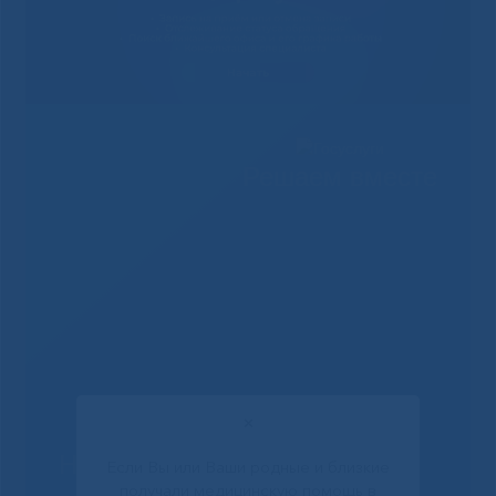
Решаем вместе
✕
Не смогли записаться к
Если Вы или Ваши родные и близкие
получали медицинскую помощь в