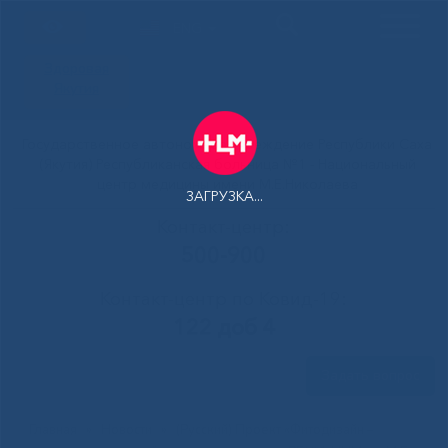
ENG
Здоровая
Якутия
Государственное автономное учреждение Республики Саха
(Якутия) Республиканская больница №1 - Национальный
центр медицины имени М.Е.Николаева
ЗАГРУЗКА...
Контакт-центр:
500-900
Контакт-центр по Ковид-19:
122 доб 4
Задать вопрос
Главная
»
Новости
»
(Русский) Проект «Фитодизайн –