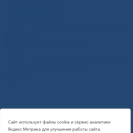
Задать вопрос
Горячая линия Министерства здравоохранения
РС(Я)
8-800-200-0-200
Единый контакт-центр здравоохранения РС(Я)
8-800-100-14-03
Сайт использует файлы cookie и сервис аналитики
RSS-обновления
|
Карта сайта
Яндекс Метрика для улучшения работы сайта.