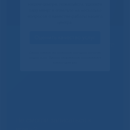
нашем центре, пожалуйста, уделите
пару минут и ответьте на несколько
вопросов о качестве работы нашего
центра.
Оценить качество услуг
Решаем вместе
Своим ответом вы помогаете улучшить качество
наших услуг. Данное уведомление показывается
только один раз.
Не смогли записаться к
врачу?