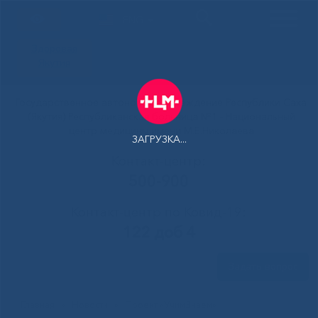
ENG
Здоровая
Якутия
Государственное автономное учреждение Республики Саха
(Якутия) Республиканская больница №1 - Национальный
центр медицины имени М.Е.Николаева
ЗАГРУЗКА...
Контакт-центр:
500-900
Контакт-центр по Ковид-19:
122 доб 4
Задать вопрос
Главная
»
Новости
»
Проект «УчимЗнаем»