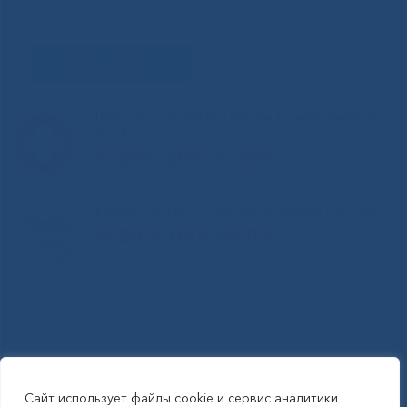
Задать вопрос
Горячая линия Министерства здравоохранения
РС(Я)
8-800-200-0-200
Единый контакт-центр здравоохранения РС(Я)
8-800-100-14-03
Сайт использует файлы cookie и сервис аналитики