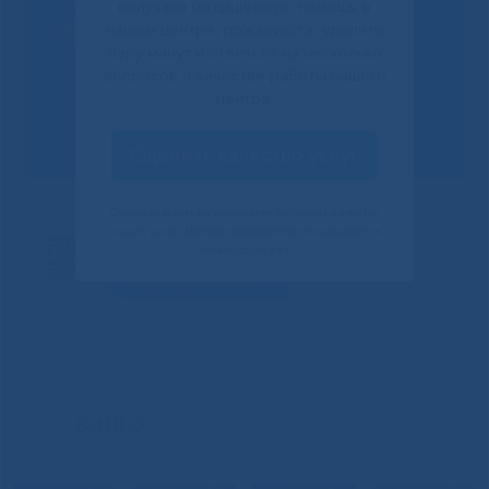
получали медицинскую помощь в
врачу?
нашем центре, пожалуйста, уделите
пару минут и ответьте на несколько
вопросов о качестве работы нашего
центра.
Сообщить о проблеме
Оценить качество услуг
Своим ответом вы помогаете улучшить качество
наших услуг. Данное уведомление показывается
только один раз.
ВИДЕО