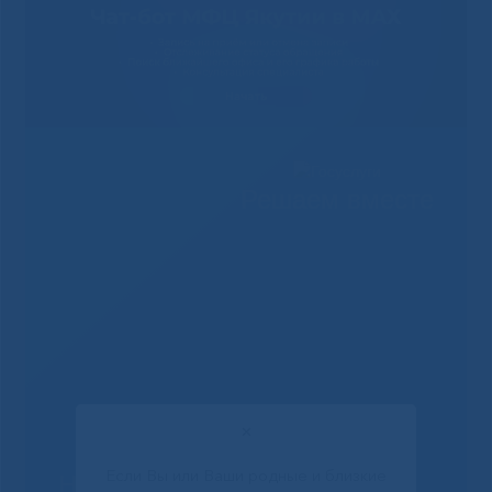
Решаем вместе
✕
Если Вы или Ваши родные и близкие
Не смогли записаться к