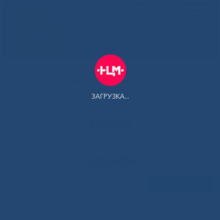
ENG
Здоровая
Якутия
Государственное автономное учреждение Республики Саха
(Якутия) Республиканская больница №1 - Национальный
центр медицины имени М.Е.Николаева
ЗАГРУЗКА...
Контакт-центр:
500-900
Контакт-центр по Ковид-19:
122 доб 4
Задать вопрос
Главная
»
Новости
»
(Русский) В Национальном центре