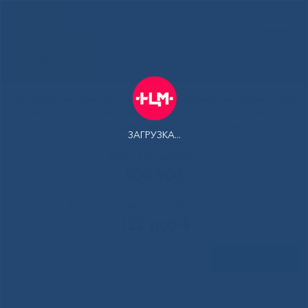
ENG
Здоровая
Якутия
Государственное автономное учреждение Республики Саха
(Якутия) Республиканская больница №1 - Национальный
центр медицины имени М.Е.Николаева
ЗАГРУЗКА...
Контакт-центр:
500-900
Контакт-центр по Ковид-19:
122 доб 4
Задать вопрос
(Русский) В Национальном
Главная
»
Новости
»