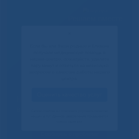
Решаем вместе
✕
Если Вы или Ваши родные и близкие
получали медицинскую помощь в
нашем центре, пожалуйста, уделите
пару минут и ответьте на несколько
вопросов о качестве работы нашего
центра.
Оценить качество услуг
Не смогли записаться к
врачу?
Своим ответом вы помогаете улучшить качество
наших услуг. Данное уведомление показывается
только один раз.
Сообщить о проблеме