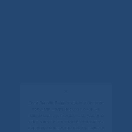
✕
Если Вы или Ваши родные и близкие
получали медицинскую помощь в
нашем центре, пожалуйста, уделите
пару минут и ответьте на несколько
вопросов о качестве работы нашего