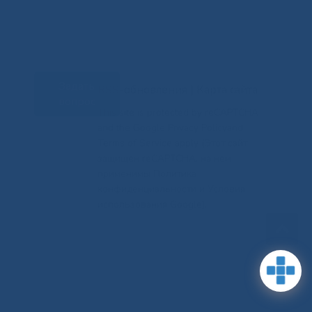
Задать
RSS-обновления
|
Карта сайта
вопрос
This site is protected by reCAPTCHA
and the Google Privacy Policyand
Terms of Service apply (Этот сайт
защищен reCAPTCHA, на нем
применимы Политика
конфиденциальности и Условия
использования Google).