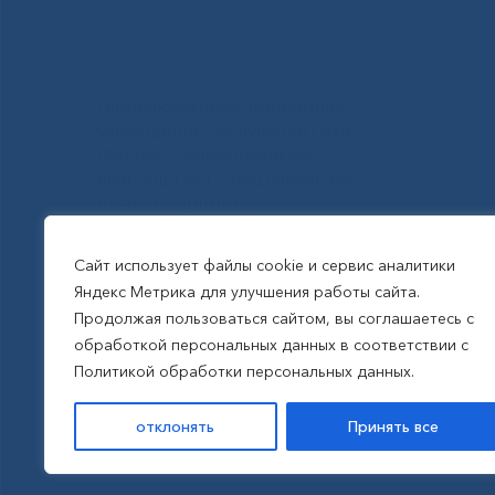
Государственное автономное
учреждение Республики Саха
(Якутия) Республиканская
больница №1 - Национальный
центр медицины
им.М.Е.Николаева
Сайт использует файлы cookie и сервис аналитики
Яндекс Метрика для улучшения работы сайта.
Все права защищены, 2026
Продолжая пользоваться сайтом, вы соглашаетесь с
обработкой персональных данных в соответствии с
Политика обработки
Политикой обработки персональных данных.
персональных данных
отклонять
Принять все