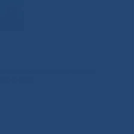
иния Министерства здравоохранения РС(Я)
200-0-200