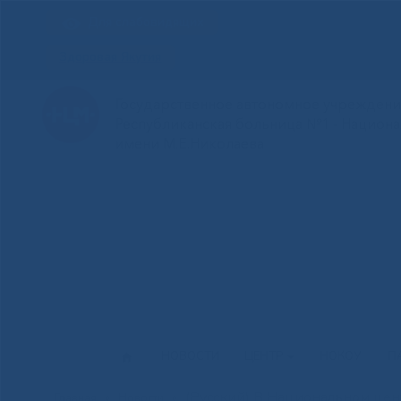
Для слабовидящих
Здоровая Якутия
Государственное автономное учреждение
Республиканская больница №1 - Национ
имени М.Е.Николаева
НОВОСТИ
ЦЕНТР
НОКОУ
П
(Русский) В Национальном це
Главная
»
Новости
»