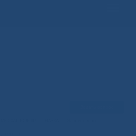
Задать вопрос
MEDICAL TOURISM
НАУКА
Элемент меню
to_2025-12-