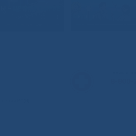
Горячая л
8-800-
анения РС(Я)