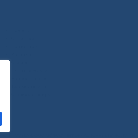
Новости
О Центре
Пациентам
Контакты
Отзывы
Платные услуги
Вопросы и ответы
Телемедицина
Стопкоронавирус
САЙТ СОЗДАН:
ООО "ЭЙФОС"
. ИНФОРМАЦИОННЫЕ ТЕХНОЛОГИИ