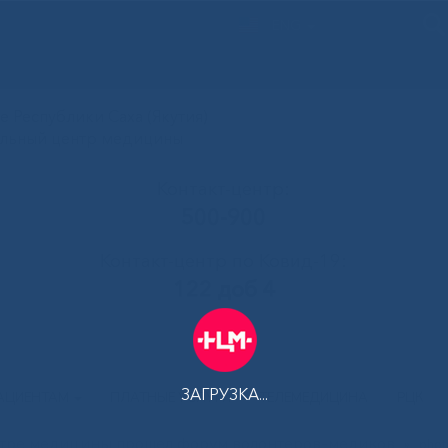
ENG
 Республики Саха (Якутия)
альный центр медицины
Контакт-центр:
500-900
Контакт-центр по Ковид-19:
122 доб 4
ЗАГРУЗКА...
АЦИЕНТАМ
ПЛАТНЫЕ УСЛУГИ
ТЕЛЕМЕДИЦИНА
РЦК
нтре медицины прошел форум волонтеров-медиков
»
pho