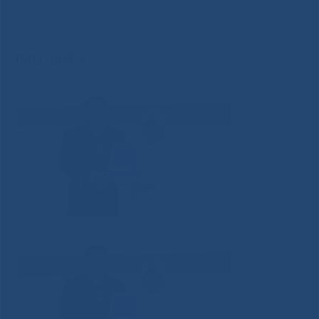
центре медицины прошел конкурс «Битва хоров: Во
имя Победы»
»
IMG_6079
IMG_6079