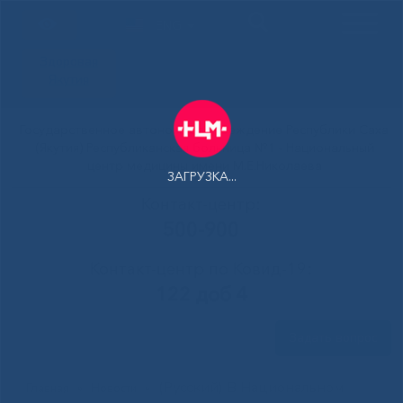
ENG
Здоровая
Якутия
Государственное автономное учреждение Республики Саха
(Якутия) Республиканская больница №1 - Национальный
центр медицины имени М.Е.Николаева
ЗАГРУЗКА...
Контакт-центр:
500-900
Контакт-центр по Ковид-19:
122 доб 4
Задать вопрос
(Русский) В Национальном
Главная
»
Новости
»