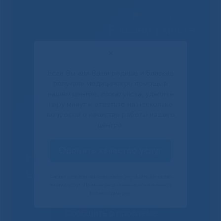
Решаем вместе
✕
Если Вы или Ваши родные и близкие
получали медицинскую помощь в
нашем центре, пожалуйста, уделите
пару минут и ответьте на несколько
вопросов о качестве работы нашего
центра.
Оценить качество услуг
Не смогли записаться к
врачу?
Своим ответом вы помогаете улучшить качество
наших услуг. Данное уведомление показывается
только один раз.
Сообщить о проблеме