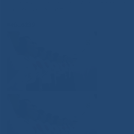
центре медицины прошел конкурс «Битва хоров: Во
имя Победы»
»
IMG_6239
IMG_6239