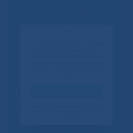
Решаем вместе
✕
Если Вы или Ваши родные и близкие
получали медицинскую помощь в
нашем центре, пожалуйста, уделите
пару минут и ответьте на несколько
вопросов о качестве работы нашего
центра.
Оценить качество услуг
Не смогли записаться к
врачу?
Своим ответом вы помогаете улучшить качество
наших услуг. Данное уведомление показывается
только один раз.
Сообщить о проблеме