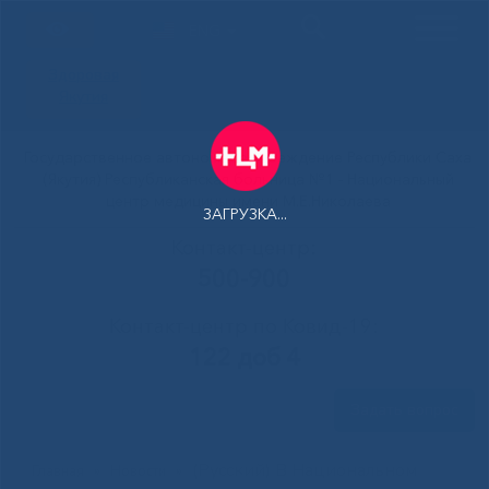
ENG
Здоровая
Якутия
Государственное автономное учреждение Республики Саха
(Якутия) Республиканская больница №1 - Национальный
центр медицины имени М.Е.Николаева
ЗАГРУЗКА...
Контакт-центр:
500-900
Контакт-центр по Ковид-19:
122 доб 4
Задать вопрос
(Русский) В Национальном
Главная
»
Новости
»