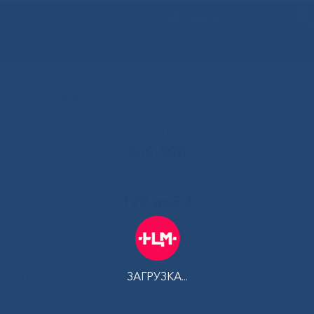
ENG
 Республики Саха (Якутия)
альный центр медицины
Контакт-центр:
500-900
Контакт-центр по Ковид-19:
122 доб 4
ЗАГРУЗКА...
АЦИЕНТАМ
ПЛАТНЫЕ УСЛУГИ
ТЕЛЕМЕДИЦИНА
РЦК
тре медицины прошел конкурс «Битва хоров: Во имя Поб