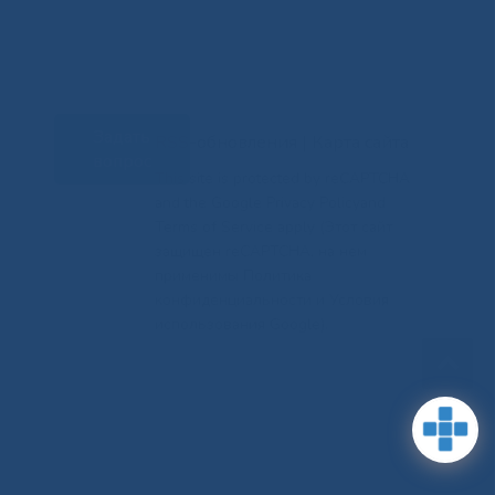
Задать
RSS-обновления
|
Карта сайта
вопрос
This site is protected by reCAPTCHA
and the Google Privacy Policyand
Terms of Service apply (Этот сайт
защищен reCAPTCHA, на нем
применимы Политика
конфиденциальности и Условия
использования Google).