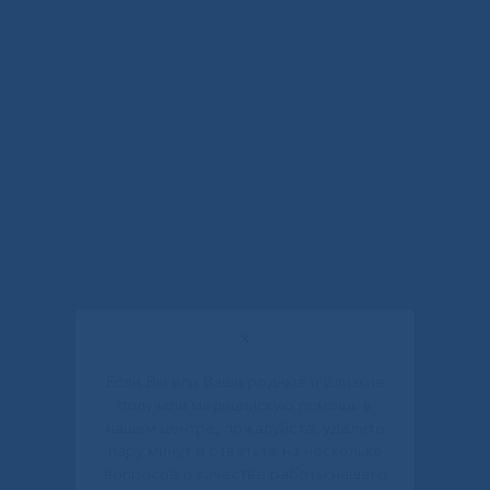
✕
Если Вы или Ваши родные и близкие
получали медицинскую помощь в
нашем центре, пожалуйста, уделите
пару минут и ответьте на несколько
вопросов о качестве работы нашего