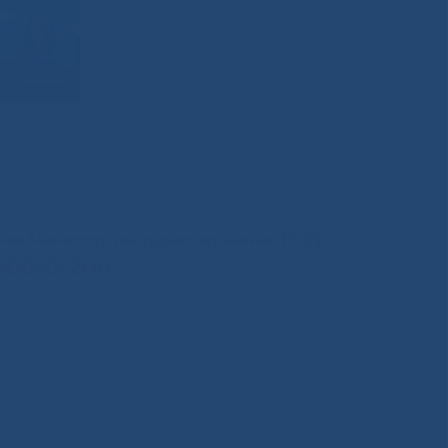
иния Министерства здравоохранения РС(Я)
200-0-200