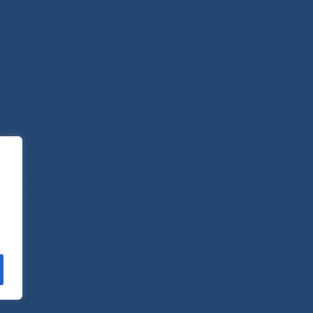
Новости
О Центре
Пациентам
Контакты
Отзывы
Платные услуги
Вопросы и ответы
Телемедицина
Стопкоронавирус
САЙТ СОЗДАН:
ООО "ЭЙФОС"
. ИНФОРМАЦИОННЫЕ ТЕХНОЛОГИИ