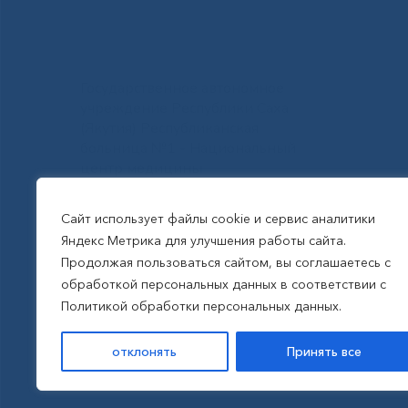
Государственное автономное
учреждение Республики Саха
(Якутия) Республиканская
больница №1 - Национальный
центр медицины
им.М.Е.Николаева
Сайт использует файлы cookie и сервис аналитики
Яндекс Метрика для улучшения работы сайта.
Все права защищены, 2026
Продолжая пользоваться сайтом, вы соглашаетесь с
обработкой персональных данных в соответствии с
Политика обработки
Политикой обработки персональных данных.
персональных данных
отклонять
Принять все