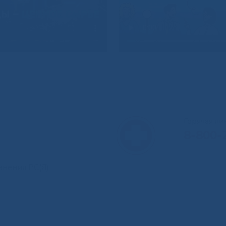
Горячая л
8-800-
анения РС(Я)