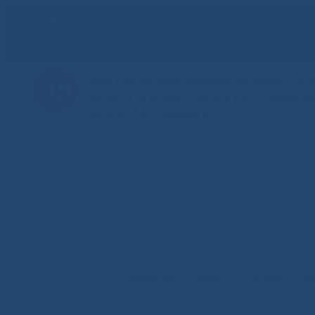
Для слабовидящих
Здоровая Якутия
Государственное автономное учреждение
Республиканская больница №1 - Национ
имени М.Е.Николаева
НОВОСТИ
ЦЕНТР
НОКОУ
П
(Русский) В Национальном цен
Главная
»
Новости
»