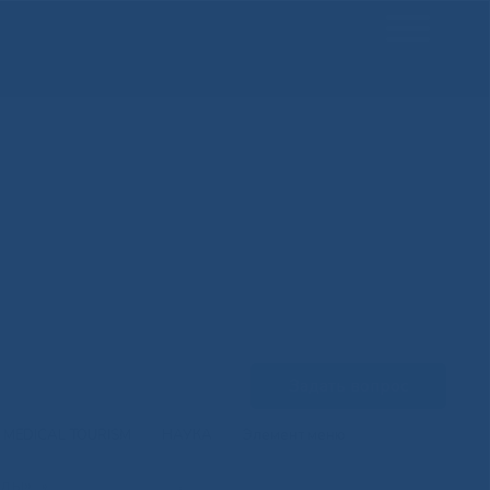
Задать вопрос
MEDICAL TOURISM
НАУКА
Элемент меню
еды»
»